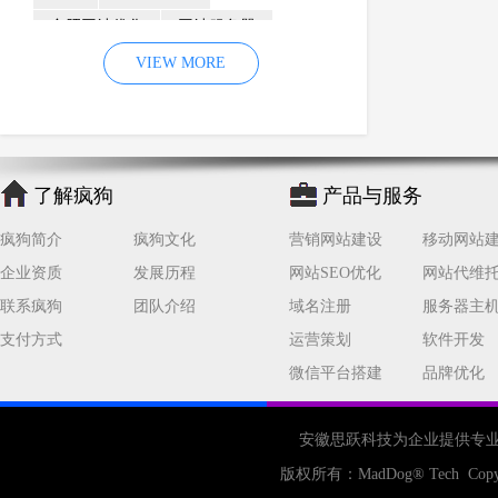
合肥网站优化
网站服务器
内容
优化
VIEW MORE
网站降权
网站推广
材料
网络推广
企业网站建设
效果
页面
网络营销
因素
网络公司
了解疯狗
产品与服务
网站流量
策略
友情链接
疯狗简介
疯狗文化
营销网站建设
移动网站
百度优化
网站收录
错误
企业资质
发展历程
网站SEO优化
网站代维
网站seo
专业
关键词优化
联系疯狗
团队介绍
域名注册
服务器主
手机
方面
搜索引擎优化
支付方式
运营策划
软件开发
合肥网站制作
用户体验
微信平台搭建
品牌优化
企业网站优化
网站关键词
网站域名
网站制作
中国
安徽思跃科技为企业提供专
合肥网站建设
网站转化率
版权所有：
MadDog
® Tech Copy