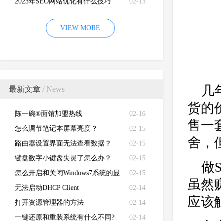
2023年SEO网站优化有什么技巧
02-13
VIEW MORE
几
最新文章
/ News
货的
陈一碗®面馆加盟热线
02-16
售一
怎么调节笔记本屏幕亮度？
02-15
舍，
路由器设置界面无法查看数据？
02-15
键盘数字小键盘失灵了怎么办？
02-15
做
怎么开启和关闭Windows7系统的显
02-15
虽然
卡硬件加速功能
无法启动DHCP Client
02-14
应该
打开资源管理器的方法
02-14
一键还原和重装系统有什么不同?
02-14