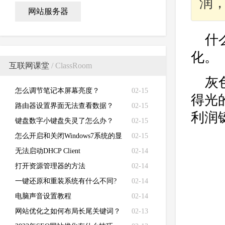
润
网站服务器
什
化。
互联网课堂
/ ClassRoom
灰
怎么调节笔记本屏幕亮度？
02-15
得光
路由器设置界面无法查看数据？
02-15
利润
键盘数字小键盘失灵了怎么办？
02-15
怎么开启和关闭Windows7系统的显
02-15
卡硬件加速功能
无法启动DHCP Client
02-14
打开资源管理器的方法
02-14
一键还原和重装系统有什么不同?
02-14
电脑声音设置教程
02-14
网站优化之如何布局长尾关键词？
02-13