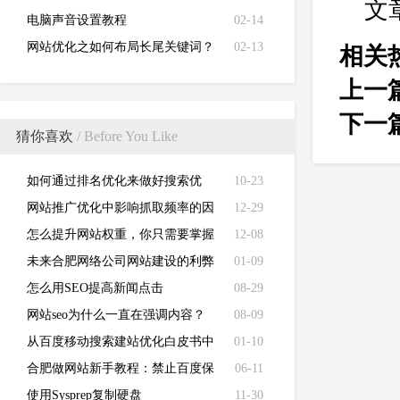
文
电脑声音设置教程
02-14
网站优化之如何布局长尾关键词？
02-13
相关
上一
下一
猜你喜欢
/ Before You Like
如何通过排名优化来做好搜索优
10-23
化？
网站推广优化中影响抓取频率的因
12-29
素有哪些？
怎么提升网站权重，你只需要掌握
12-08
这几点？
未来合肥网络公司网站建设的利弊
01-09
得失要懂得如何化解
怎么用SEO提高新闻点击
08-29
网站seo为什么一直在强调内容？
08-09
从百度移动搜索建站优化白皮书中
01-10
总结了几个重点！
合肥做网站新手教程：禁止百度保
06-11
留快照的代码：noarchive
使用Sysprep复制硬盘
11-30