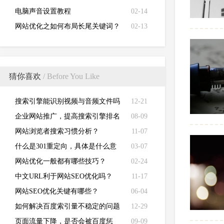
电脑声音设置教程
02-14
网站优化之如何布局长尾关键词？
02-13
猜你喜欢
/ Before You Like
搜索引擎能识别视频与音频文件吗
12-21
企业网站推广，提高搜索引擎排名
08-09
的几个办法？
网站浏览者搜索习惯分析？
11-07
什么是301重定向，具体是什么意
03-07
思？
网站优化一般都有哪些技巧？
02-24
中文URL利于网站SEO优化吗？
11-17
网站SEO优化关键有哪些？
06-04
如何解决百度索引量不稳定的问题
12-29
页面流量下降，是否会被百度惩
09-09