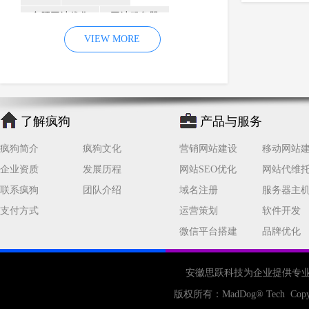
合肥网站优化
网站服务器
内容
优化
VIEW MORE
网站降权
网站推广
材料
网络推广
企业网站建设
效果
页面
网络营销
因素
网络公司
了解疯狗
产品与服务
网站流量
策略
友情链接
疯狗简介
疯狗文化
营销网站建设
移动网站
百度优化
网站收录
错误
企业资质
发展历程
网站SEO优化
网站代维
网站seo
专业
关键词优化
联系疯狗
团队介绍
域名注册
服务器主
手机
方面
搜索引擎优化
支付方式
运营策划
软件开发
合肥网站制作
用户体验
微信平台搭建
品牌优化
企业网站优化
网站关键词
网站域名
网站制作
中国
安徽思跃科技为企业提供专
合肥网站建设
网站转化率
版权所有：
MadDog
® Tech Copy