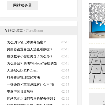
网站服务器
互联网课堂
/ ClassRoom
怎么调节笔记本屏幕亮度？
02-15
路由器设置界面无法查看数据？
02-15
键盘数字小键盘失灵了怎么办？
02-15
怎么开启和关闭Windows7系统的显
02-15
卡硬件加速功能
无法启动DHCP Client
02-14
打开资源管理器的方法
02-14
一键还原和重装系统有什么不同?
02-14
电脑声音设置教程
02-14
网站优化之如何布局长尾关键词？
02-13