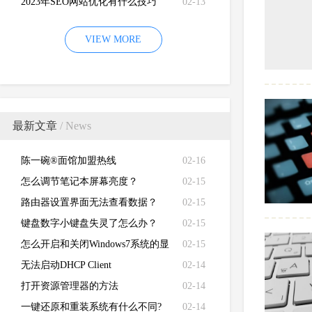
2023年SEO网站优化有什么技巧
02-13
VIEW MORE
最新文章
/ News
陈一碗®面馆加盟热线
02-16
怎么调节笔记本屏幕亮度？
02-15
路由器设置界面无法查看数据？
02-15
键盘数字小键盘失灵了怎么办？
02-15
怎么开启和关闭Windows7系统的显
02-15
卡硬件加速功能
无法启动DHCP Client
02-14
打开资源管理器的方法
02-14
一键还原和重装系统有什么不同?
02-14