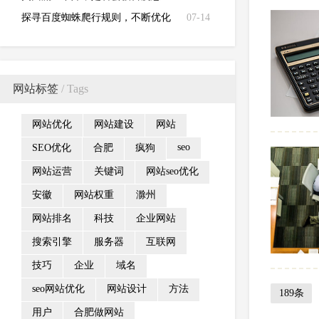
罚？
探寻百度蜘蛛爬行规则，不断优化
07-14
改良seo问题
网站标签
/ Tags
网站优化
网站建设
网站
seo
SEO优化
合肥
疯狗
网站运营
关键词
网站seo优化
安徽
网站权重
滁州
网站排名
科技
企业网站
搜索引擎
服务器
互联网
技巧
企业
域名
seo网站优化
网站设计
方法
189条
用户
合肥做网站