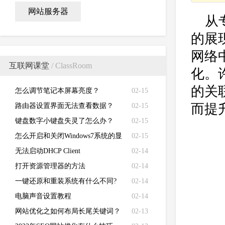
网站服务器
从
的展
网络
互联网课堂
/ ClassRoom
化。
的关
怎么调节笔记本屏幕亮度？
02-15
而提
路由器设置界面无法查看数据？
02-15
键盘数字小键盘失灵了怎么办？
02-15
怎么开启和关闭Windows7系统的显
02-15
卡硬件加速功能
无法启动DHCP Client
02-14
打开资源管理器的方法
02-14
一键还原和重装系统有什么不同?
02-14
电脑声音设置教程
02-14
网站优化之如何布局长尾关键词？
02-13