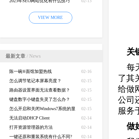
2023年SEO网站优化有什么技巧
02-13
VIEW MORE
关
最新文章
/ News
每
陈一碗®面馆加盟热线
02-16
了其
怎么调节笔记本屏幕亮度？
02-15
给做
路由器设置界面无法查看数据？
02-15
公司
键盘数字小键盘失灵了怎么办？
02-15
服务
怎么开启和关闭Windows7系统的显
02-15
卡硬件加速功能
无法启动DHCP Client
02-14
做
打开资源管理器的方法
02-14
一键还原和重装系统有什么不同?
02-14