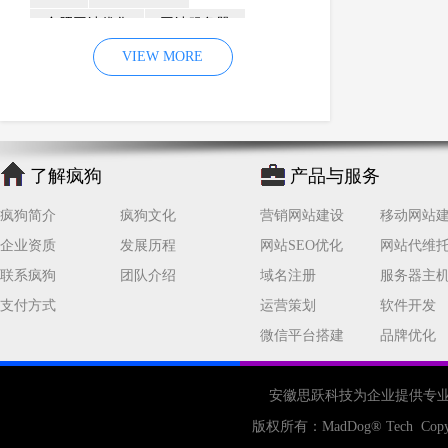
合肥网站优化
网站服务器
内容
优化
VIEW MORE
网站降权
网站推广
材料
网络推广
企业网站建设
效果
页面
网络营销
因素
网络公司
了解疯狗
产品与服务
网站流量
策略
友情链接
疯狗简介
疯狗文化
营销网站建设
移动网站
百度优化
网站收录
错误
企业资质
发展历程
网站SEO优化
网站代维
网站seo
专业
关键词优化
联系疯狗
团队介绍
域名注册
服务器主
手机
方面
搜索引擎优化
支付方式
运营策划
软件开发
合肥网站制作
用户体验
微信平台搭建
品牌优化
企业网站优化
网站关键词
网站域名
网站制作
中国
安徽思跃科技为企业提供专
合肥网站建设
网站转化率
版权所有：
MadDog
® Tech Copy