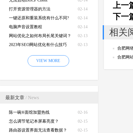
卡硬件加速功能
无法启动DHCP Client
02-14
上一
打开资源管理器的方法
02-14
下一
一键还原和重装系统有什么不同?
02-14
电脑声音设置教程
02-14
相关
网站优化之如何布局长尾关键词？
02-13
2023年SEO网站优化有什么技巧
02-13
合肥网
合肥网
VIEW MORE
的？
最新文章
/ News
陈一碗®面馆加盟热线
02-16
怎么调节笔记本屏幕亮度？
02-15
路由器设置界面无法查看数据？
02-15