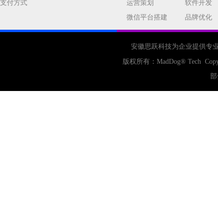
支付方式
运营策划
软件开发
合肥网站制作
用户体验
微信平台搭建
品牌优化
企业网站优化
网站关键词
网站域名
网站制作
中国
安徽思跃科技为企业提供专
合肥网站建设
网站转化率
版权所有：
MadDog
® Tech Copy
公司
网站开发
网页设计
部
网站备案
电商
技术
原因
网页