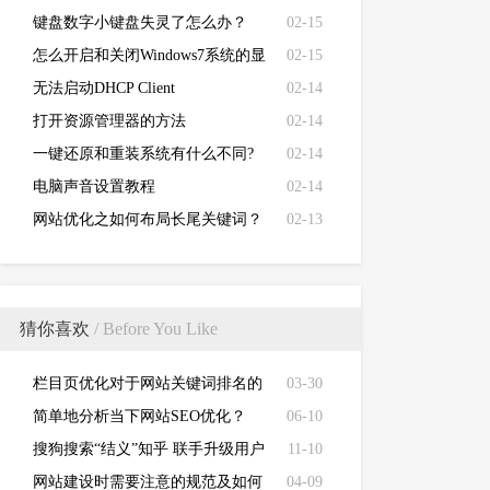
键盘数字小键盘失灵了怎么办？
02-15
怎么开启和关闭Windows7系统的显
02-15
卡硬件加速功能
无法启动DHCP Client
02-14
打开资源管理器的方法
02-14
一键还原和重装系统有什么不同?
02-14
电脑声音设置教程
02-14
网站优化之如何布局长尾关键词？
02-13
猜你喜欢
/ Before You Like
栏目页优化对于网站关键词排名的
03-30
重要性！
简单地分析当下网站SEO优化？
06-10
搜狗搜索“结义”知乎 联手升级用户
11-10
搜索体验
网站建设时需要注意的规范及如何
04-09