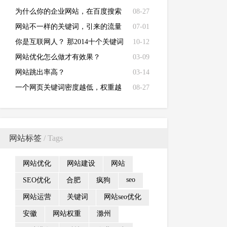
提高网站加载速度
为什么你的企业网站，在百度搜索
08-27
不到？
网站不一样的关键词，引来的流量
07-01
性质天差地别
你是互联网人？ 那2014十个关键词
10-12
知道几个？
网站优化怎么做才有效果？
03-09
网站跳出率高？
03-14
一个网页关键词密度越低，权重越
08-27
高！
网站标签
/ Tags
网站优化
网站建设
网站
seo
SEO优化
合肥
疯狗
网站运营
关键词
网站seo优化
安徽
网站权重
滁州