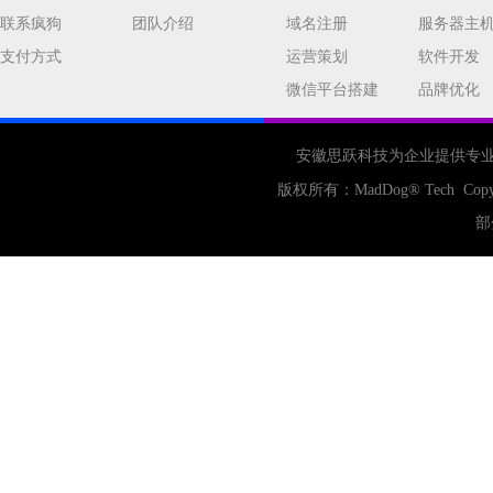
网站seo
专业
关键词优化
联系疯狗
团队介绍
域名注册
服务器主
手机
方面
搜索引擎优化
支付方式
运营策划
软件开发
合肥网站制作
用户体验
微信平台搭建
品牌优化
企业网站优化
网站关键词
网站域名
网站制作
中国
安徽思跃科技为企业提供专
合肥网站建设
网站转化率
版权所有：
MadDog
® Tech Copy
公司
网站开发
网页设计
部
网站备案
电商
技术
原因
网页