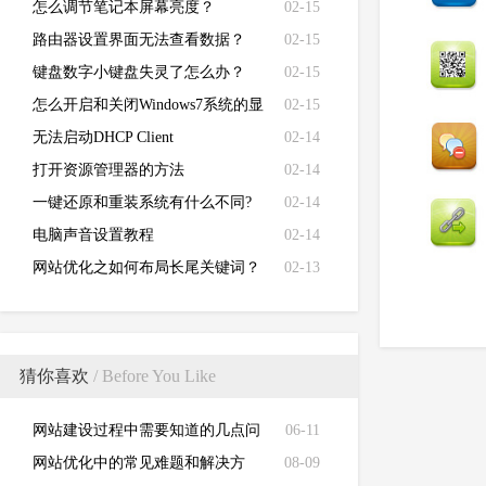
怎么调节笔记本屏幕亮度？
02-15
路由器设置界面无法查看数据？
02-15
键盘数字小键盘失灵了怎么办？
02-15
怎么开启和关闭Windows7系统的显
02-15
卡硬件加速功能
无法启动DHCP Client
02-14
打开资源管理器的方法
02-14
一键还原和重装系统有什么不同?
02-14
电脑声音设置教程
02-14
网站优化之如何布局长尾关键词？
02-13
猜你喜欢
/ Before You Like
网站建设过程中需要知道的几点问
06-11
题?
网站优化中的常见难题和解决方
08-09