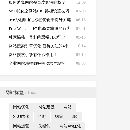
法！
如何避免网站被百度算法降权？
12-09
SEO优化之网站URL路径设置技巧
02-09
seo优化师通过标签优化来提升关键
06-16
词排名
PriceWaiter：3个电商要掌握的行为
07-31
经济学
独家揭秘：暴利的黑帽SEO行业
09-16
网站搜索引擎优化 值得关注的4个
10-14
策略有哪些？
网络搜索引擎有什么作用？
03-19
企业网站怎样做好移动端网站的
09-08
SEO优化思维
网站标签
/ Tags
网站优化
网站建设
网站
seo
SEO优化
合肥
疯狗
网站运营
关键词
网站seo优化