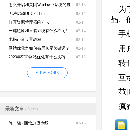
怎么开启和关闭Windows7系统的显
02-15
为
卡硬件加速功能
无法启动DHCP Client
02-14
品、
打开资源管理器的方法
02-14
一键还原和重装系统有什么不同?
02-14
手
电脑声音设置教程
02-14
用
网站优化之如何布局长尾关键词？
02-13
2023年SEO网站优化有什么技巧
02-13
转
VIEW MORE
互
范
疯
最新文章
/ News
陈一碗®面馆加盟热线
02-16