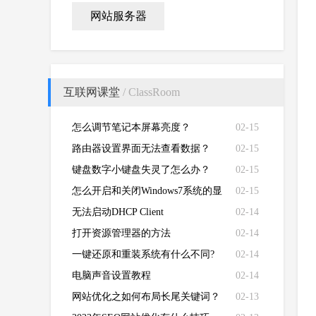
网站服务器
互联网课堂
/ ClassRoom
怎么调节笔记本屏幕亮度？
02-15
路由器设置界面无法查看数据？
02-15
键盘数字小键盘失灵了怎么办？
02-15
怎么开启和关闭Windows7系统的显
02-15
卡硬件加速功能
无法启动DHCP Client
02-14
打开资源管理器的方法
02-14
一键还原和重装系统有什么不同?
02-14
电脑声音设置教程
02-14
网站优化之如何布局长尾关键词？
02-13