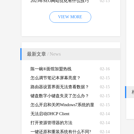
2023年SEO网站优化有什么技巧
02-13
VIEW MORE
最新文章
/ News
陈一碗®面馆加盟热线
02-16
怎么调节笔记本屏幕亮度？
02-15
路由器设置界面无法查看数据？
02-15
键盘数字小键盘失灵了怎么办？
02-15
怎么开启和关闭Windows7系统的显
02-15
卡硬件加速功能
无法启动DHCP Client
02-14
打开资源管理器的方法
02-14
一键还原和重装系统有什么不同?
02-14