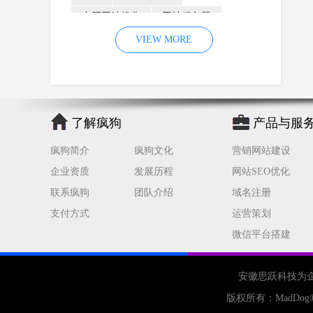
合肥网站优化
网站服务器
内容
优化
VIEW MORE
网站降权
网站推广
材料
网络推广
企业网站建设
效果
页面
网络营销
因素
网络公司
了解疯狗
产品与服
网站流量
策略
友情链接
疯狗简介
疯狗文化
营销网站建设
百度优化
网站收录
错误
企业资质
发展历程
网站SEO优化
网站seo
专业
关键词优化
联系疯狗
团队介绍
域名注册
手机
方面
搜索引擎优化
支付方式
运营策划
合肥网站制作
用户体验
微信平台搭建
企业网站优化
网站关键词
网站域名
网站制作
中国
安徽思跃科技为
合肥网站建设
网站转化率
版权所有：
MadDog