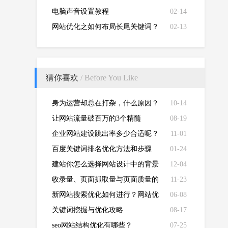
电脑声音设置教程
02-14
网站优化之如何布局长尾关键词？
02-13
猜你喜欢
/ Before You Like
身为运营却总在打杂，什么原因？
10-14
让网站流量破百万的3个精髓
08-19
企业网站建设跳出率多少合适呢？
11-01
百度关键词排名优化方法和步骤
01-24
SEO排名提升技巧
建站你怎么选择网站设计中的背景
12-04
收录量、页面抓取量与页面质量的
11-23
关系
新网站搜索优化如何进行？网站优
06-08
化能带来哪些价值
关键词挖掘与优化攻略
08-17
seo网站结构优化有哪些？
07-25