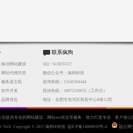
务
联系疯狗
移动网站建设
QQ：613835522
网站代维托管
微信公众号：疯狗科技
服务器主机
咨询热线：13349204444
软件开发
投诉热线：18075250033（工作日）
品牌优化
地址：合肥市包河区和昌中心B座12层
企业提供专业的
网站建设
、
网站seo优化
等服务，致力打造专业、客户放心
® Tech Copyright © 2017
疯狗®科技
皖ICP备14008810号-4
皖公网安备