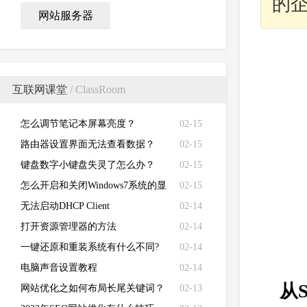
的
网站服务器
互联网课堂
/ ClassRoom
怎么调节笔记本屏幕亮度？
02-15
路由器设置界面无法查看数据？
02-15
键盘数字小键盘失灵了怎么办？
02-15
怎么开启和关闭Windows7系统的显
02-15
卡硬件加速功能
无法启动DHCP Client
02-14
打开资源管理器的方法
02-14
一键还原和重装系统有什么不同?
02-14
电脑声音设置教程
02-14
从
网站优化之如何布局长尾关键词？
02-13