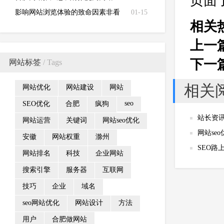
页面
值？
影响网站浏览体验的致命因素非看
01-15
相关
不可
上一
下一
网站标签
/ Tags
相关
网站优化
网站建设
网站
seo
SEO优化
合肥
疯狗
站长资讯
网站运营
关键词
网站seo优化
网站se
安徽
网站权重
滁州
SEO路
网站排名
科技
企业网站
搜索引擎
服务器
互联网
技巧
企业
域名
seo网站优化
网站设计
方法
用户
合肥做网站