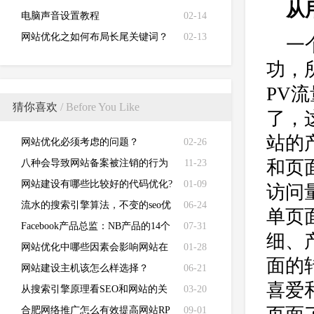
从
电脑声音设置教程
02-14
网站优化之如何布局长尾关键词？
02-13
一
功，
PV
猜你喜欢
/ Before You Like
了，
站的
网站优化必须考虑的问题？
02-26
和页
八种会导致网站备案被注销的行为
11-23
网站建设有哪些比较好的代码优化?
01-09
访问
流水的搜索引擎算法，不变的seo优
06-24
单页
化经验~
Facebook产品总监：NB产品的14个
07-31
细、
必考题
网站优化中哪些因素会影响网站在
01-28
面的
搜索引擎中的排名？
网站建设主机该怎么样选择？
06-21
喜爱
从搜索引擎原理看SEO和网站的关
03-20
系！
合肥网络推广怎么有效提高网站RP
09-01