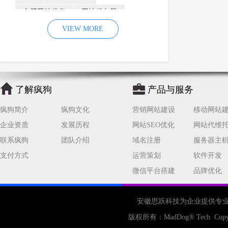
合肥网站优化
网站服务器
内容
优化
VIEW MORE
网站降权
网站推广
材料
网络推广
企业网站建设
效果
页面
网络营销
因素
网络公司
了解疯狗
产品与服务
网站流量
策略
友情链接
疯狗简介
疯狗文化
营销网站建设
移动网站
百度优化
网站收录
错误
企业资质
发展历程
网站SEO优化
网站代维
网站seo
专业
关键词优化
联系疯狗
团队介绍
域名注册
服务器主
手机
方面
搜索引擎优化
支付方式
运营策划
软件开发
合肥网站制作
用户体验
微信平台搭建
品牌优化
企业网站优化
网站关键词
网站域名
网站制作
中国
安徽思跃科技为企业提供专
合肥网站建设
网站转化率
版权所有：
MadDog
® Tech Copy