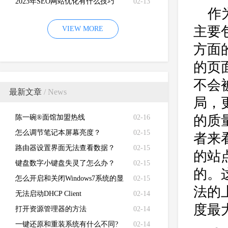
2023年SEO网站优化有什么技巧
02-13
作
主要
VIEW MORE
方面
的页
不会
最新文章
/ News
局，
的质
陈一碗®面馆加盟热线
02-16
怎么调节笔记本屏幕亮度？
02-15
者来
路由器设置界面无法查看数据？
02-15
的站
键盘数字小键盘失灵了怎么办？
02-15
的。
怎么开启和关闭Windows7系统的显
02-15
法的
卡硬件加速功能
无法启动DHCP Client
02-14
度最
打开资源管理器的方法
02-14
一键还原和重装系统有什么不同?
02-14