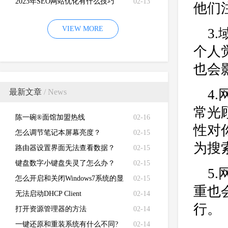
2023年SEO网站优化有什么技巧
02-13
他们
VIEW MORE
3
个人
也会
4
最新文章
/ News
常光
陈一碗®面馆加盟热线
02-16
性对
怎么调节笔记本屏幕亮度？
02-15
为搜
路由器设置界面无法查看数据？
02-15
键盘数字小键盘失灵了怎么办？
02-15
5
怎么开启和关闭Windows7系统的显
02-15
重也
卡硬件加速功能
无法启动DHCP Client
02-14
行。
打开资源管理器的方法
02-14
一键还原和重装系统有什么不同?
02-14