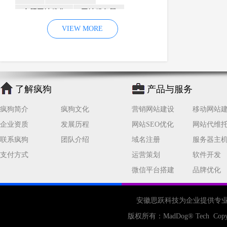
合肥网站优化
网站服务器
内容
优化
VIEW MORE
网站降权
网站推广
材料
网络推广
企业网站建设
效果
页面
网络营销
因素
网络公司
了解疯狗
产品与服务
网站流量
策略
友情链接
疯狗简介
疯狗文化
营销网站建设
移动网站
百度优化
网站收录
错误
企业资质
发展历程
网站SEO优化
网站代维
网站seo
专业
关键词优化
联系疯狗
团队介绍
域名注册
服务器主
手机
方面
搜索引擎优化
支付方式
运营策划
软件开发
合肥网站制作
用户体验
微信平台搭建
品牌优化
企业网站优化
网站关键词
网站域名
网站制作
中国
安徽思跃科技为企业提供专
合肥网站建设
网站转化率
版权所有：
MadDog
® Tech Copy