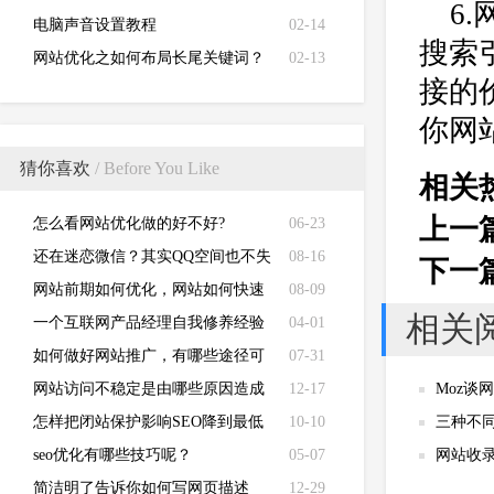
6
电脑声音设置教程
02-14
搜索
网站优化之如何布局长尾关键词？
02-13
接的
你网
猜你喜欢
/ Before You Like
相关
上一
怎么看网站优化做的好不好?
06-23
还在迷恋微信？其实QQ空间也不失
08-16
下一
为营销王座
网站前期如何优化，网站如何快速
08-09
相关
跳出沙盒期
一个互联网产品经理自我修养经验
04-01
谈！
如何做好网站推广，有哪些途径可
07-31
以高效的完成？
网站访问不稳定是由哪些原因造成
12-17
Moz谈
的？
怎样把闭站保护影响SEO降到最低
10-10
三种不
seo优化有哪些技巧呢？
05-07
网站收
简洁明了告诉你如何写网页描述
12-29