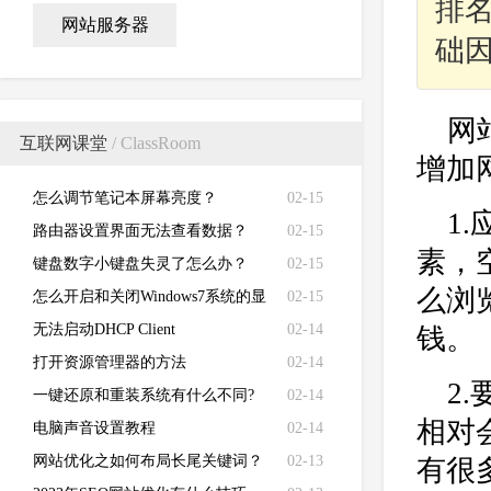
排名
网站服务器
础
网
互联网课堂
/ ClassRoom
增加
怎么调节笔记本屏幕亮度？
02-15
1
路由器设置界面无法查看数据？
02-15
素，
键盘数字小键盘失灵了怎么办？
02-15
么浏
怎么开启和关闭Windows7系统的显
02-15
卡硬件加速功能
无法启动DHCP Client
02-14
钱。
打开资源管理器的方法
02-14
2
一键还原和重装系统有什么不同?
02-14
相对
电脑声音设置教程
02-14
网站优化之如何布局长尾关键词？
02-13
有很