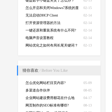
键盘数字小键盘失灵了怎么办？
02-15
怎么开启和关闭Windows7系统的显
02-15
卡硬件加速功能
无法启动DHCP Client
02-14
打开资源管理器的方法
02-14
一键还原和重装系统有什么不同?
02-14
电脑声音设置教程
02-14
网站优化之如何布局长尾关键词？
02-13
猜你喜欢
/ Before You Like
怎么优化网站栏目页内容?
05-09
多渠道合作伙伴
08-05
企业网站建设费用都花在什么地
04-17
方？
网页制作的SEO标准有哪些?
08-13