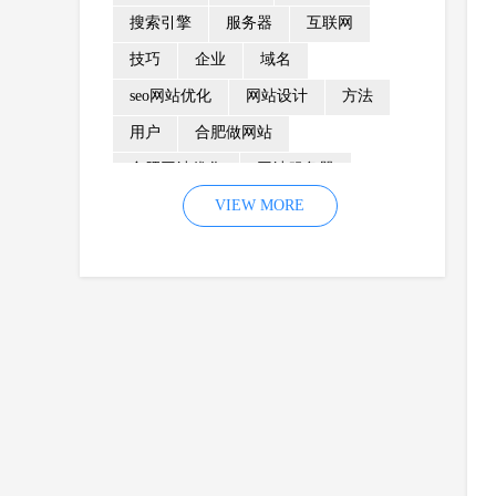
搜索引擎
服务器
互联网
技巧
企业
域名
seo网站优化
网站设计
方法
用户
合肥做网站
合肥网站优化
网站服务器
内容
优化
VIEW MORE
网站降权
网站推广
材料
网络推广
企业网站建设
效果
页面
网络营销
因素
网络公司
网站流量
策略
友情链接
百度优化
网站收录
错误
网站seo
专业
关键词优化
手机
方面
搜索引擎优化