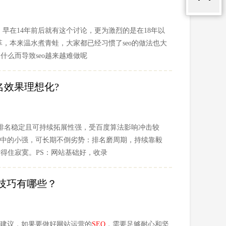
，早在14年前后就有这个讨论，更为激烈的是在18年以
革，本来温水煮青蛙，大家都已经习惯了seo的做法也大
什么而导致seo越来越难做呢
名效果理想化?
排名稳定且可持续拓展性强，受百度算法影响冲击较
中的小强，可长期不倒劣势：排名磨周期，持续靠毅
得住寂寞。PS：网站基础好，收录
技巧有哪些？
建议，如果要做好网站运营的
SEO
，需要足够耐心和坚