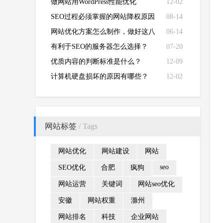
做网站用WordPress性能优化
12-02
SEO过程必须掌握的网站降权原因
08-14
分析技巧
网站优化方案怎么制作，做好这八
06-14
点即可！
有利于SEO的服务器怎么选择？
07-20
优质内容的判断标准是什么？
12-09
计算机硬盘损坏的原因有哪些？
12-02
网站标签
/ Tags
网站优化
网站建设
网站
seo
SEO优化
合肥
疯狗
网站运营
关键词
网站seo优化
安徽
网站权重
滁州
网站排名
科技
企业网站