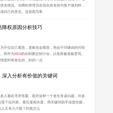
的排名情况。当网站管理员在优化排名和与客户谈判时，
达成自己的意见。这是因为客
站降权原因分析技巧
因为不仅自己着急，老板也会着急，他会不问缘由的问你
去。而作为
SEO
的你则要赶快行动，以免再被老板责骂。
事情是时有发生的，好的一点
，深入分析有价值的关键词
很多人都在寻求答案，面对这样一个老生常谈问题，许多
看百度下拉列表、看百度相关度、用关键词助手深度挖掘，
功的人又有几个呢？到底怎么