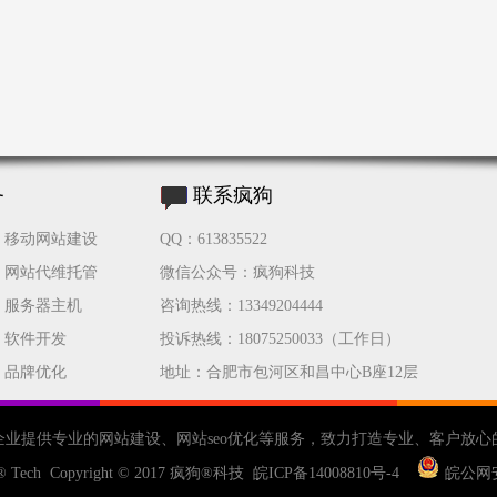
务
联系疯狗
移动网站建设
QQ：613835522
网站代维托管
微信公众号：疯狗科技
服务器主机
咨询热线：13349204444
软件开发
投诉热线：18075250033（工作日）
品牌优化
地址：合肥市包河区和昌中心B座12层
企业提供专业的
网站建设
、
网站seo优化
等服务，致力打造专业、客户放心
® Tech Copyright © 2017
疯狗®科技
皖ICP备14008810号-4
皖公网安备