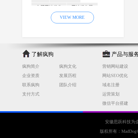
合肥网站优化
网站服务器
内容
优化
VIEW MORE
网站降权
网站推广
材料
网络推广
企业网站建设
效果
页面
网络营销
因素
网络公司
了解疯狗
产品与服
网站流量
策略
友情链接
疯狗简介
疯狗文化
营销网站建设
百度优化
网站收录
错误
企业资质
发展历程
网站SEO优化
网站seo
专业
关键词优化
联系疯狗
团队介绍
域名注册
手机
方面
搜索引擎优化
支付方式
运营策划
合肥网站制作
用户体验
微信平台搭建
企业网站优化
网站关键词
网站域名
网站制作
中国
安徽思跃科技为
合肥网站建设
网站转化率
版权所有：
MadDog