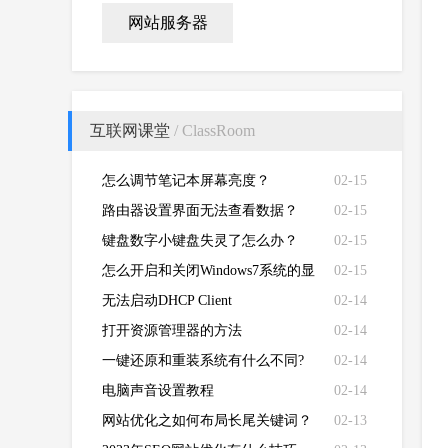
网站服务器
互联网课堂
/ ClassRoom
怎么调节笔记本屏幕亮度？
02-15
路由器设置界面无法查看数据？
02-15
键盘数字小键盘失灵了怎么办？
02-15
怎么开启和关闭Windows7系统的显
02-15
卡硬件加速功能
无法启动DHCP Client
02-14
打开资源管理器的方法
02-14
一键还原和重装系统有什么不同?
02-14
电脑声音设置教程
02-14
网站优化之如何布局长尾关键词？
02-13