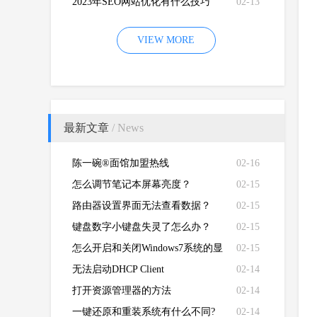
2023年SEO网站优化有什么技巧
02-13
VIEW MORE
最新文章
/ News
陈一碗®面馆加盟热线
02-16
怎么调节笔记本屏幕亮度？
02-15
路由器设置界面无法查看数据？
02-15
键盘数字小键盘失灵了怎么办？
02-15
怎么开启和关闭Windows7系统的显
02-15
卡硬件加速功能
无法启动DHCP Client
02-14
打开资源管理器的方法
02-14
一键还原和重装系统有什么不同?
02-14