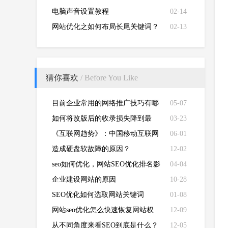
电脑声音设置教程
02-14
网站优化之如何布局长尾关键词？
02-13
猜你喜欢
/ Before You Like
目前企业常用的网络推广技巧有哪
05-07
些呢?
如何将改版后的收录损失降到最
03-23
低？
《互联网趋势》：中国移动互联网
06-01
腾讯阿里百度称雄
造成硬盘软故障的原因？
12-02
seo如何优化，网站SEO优化排名影
04-04
响因素解析？
企业建设网站的原因
10-28
SEO优化如何选取网站关键词
01-08
网站seo优化怎么快速恢复网站权
12-09
重？
从不同角度来看SEO到底是什么？
12-05