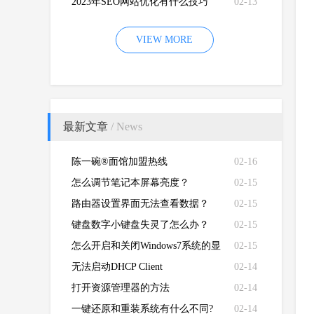
2023年SEO网站优化有什么技巧
02-13
VIEW MORE
最新文章
/ News
陈一碗®面馆加盟热线
02-16
怎么调节笔记本屏幕亮度？
02-15
路由器设置界面无法查看数据？
02-15
键盘数字小键盘失灵了怎么办？
02-15
怎么开启和关闭Windows7系统的显
02-15
卡硬件加速功能
无法启动DHCP Client
02-14
打开资源管理器的方法
02-14
一键还原和重装系统有什么不同?
02-14