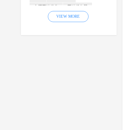
合肥网站优化
网站服务器
内容
优化
VIEW MORE
网站降权
网站推广
材料
网络推广
企业网站建设
效果
页面
网络营销
因素
网络公司
网站流量
策略
友情链接
百度优化
网站收录
错误
网站seo
专业
关键词优化
手机
方面
搜索引擎优化
合肥网站制作
用户体验
企业网站优化
网站关键词
网站域名
网站制作
中国
合肥网站建设
网站转化率