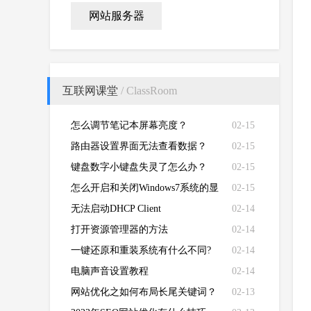
网站服务器
互联网课堂
/ ClassRoom
怎么调节笔记本屏幕亮度？
02-15
路由器设置界面无法查看数据？
02-15
键盘数字小键盘失灵了怎么办？
02-15
怎么开启和关闭Windows7系统的显
02-15
卡硬件加速功能
无法启动DHCP Client
02-14
打开资源管理器的方法
02-14
一键还原和重装系统有什么不同?
02-14
电脑声音设置教程
02-14
网站优化之如何布局长尾关键词？
02-13