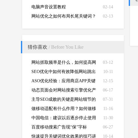
电脑声音设置教程
02-14
网站优化之如何布局长尾关键词？
02-13
猜你喜欢
/ Before You Like
网站抓取频率是什么，如何提高网
03-12
站抓取的频率?
SEO优化中如何有效降低网站跳出
10-11
率
ASO优化经验：应用商店APP关键
12-15
字优化的技巧
动态页面会对网站搜索引擎优化产
06-17
生什么影响
主导SEO成败的关键是网站细节的
07-31
布局！
做移动适配有什么作用？如何做移
11-16
动适配？
中国电信：建议以后逐步停止使用
11-30
IPv4地址，只用IPv6
百度移动搜索广告现“保”字标
06-27
快速提升关键词优化效果的技巧讲
10-14