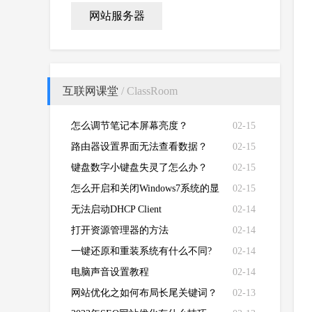
网站服务器
互联网课堂
/ ClassRoom
怎么调节笔记本屏幕亮度？
02-15
路由器设置界面无法查看数据？
02-15
键盘数字小键盘失灵了怎么办？
02-15
怎么开启和关闭Windows7系统的显
02-15
卡硬件加速功能
无法启动DHCP Client
02-14
打开资源管理器的方法
02-14
一键还原和重装系统有什么不同?
02-14
电脑声音设置教程
02-14
网站优化之如何布局长尾关键词？
02-13