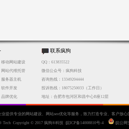
务
联系疯狗
移动网站建设
QQ：613835522
网站代维托管
微信公众号：疯狗科技
服务器主机
咨询热线：13349204444
软件开发
投诉热线：18075250033（工作日）
品牌优化
地址：合肥市包河区和昌中心B座12层
企业提供专业的
网站建设
、
网站seo优化
等服务，致力打造专业、客户放心
® Tech Copyright © 2017
疯狗®科技
皖ICP备14008810号-4
皖公网安备