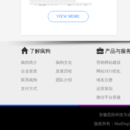
合肥网站优化
网站服务器
内容
优化
VIEW MORE
网站降权
网站推广
材料
网络推广
企业网站建设
效果
页面
网络营销
因素
网络公司
了解疯狗
产品与服
网站流量
策略
友情链接
疯狗简介
疯狗文化
营销网站建设
百度优化
网站收录
错误
企业资质
发展历程
网站SEO优化
网站seo
专业
关键词优化
联系疯狗
团队介绍
域名注册
手机
方面
搜索引擎优化
支付方式
运营策划
合肥网站制作
用户体验
微信平台搭建
企业网站优化
网站关键词
网站域名
网站制作
中国
安徽思跃科技为
合肥网站建设
网站转化率
版权所有：
MadDog