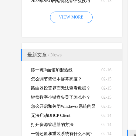
2023年SEO网站优化有什么技巧
02-13
VIEW MORE
最新文章
/ News
陈一碗®面馆加盟热线
02-16
怎么调节笔记本屏幕亮度？
02-15
路由器设置界面无法查看数据？
02-15
键盘数字小键盘失灵了怎么办？
02-15
怎么开启和关闭Windows7系统的显
02-15
卡硬件加速功能
无法启动DHCP Client
02-14
打开资源管理器的方法
02-14
一键还原和重装系统有什么不同?
02-14