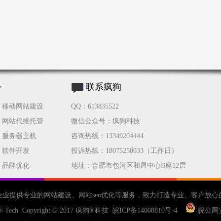
务
联系疯狗
移动网站建设
QQ：613835522
网站代维托管
微信公众号：疯狗科技
服务器主机
咨询热线：13349204444
软件开发
投诉热线：18075250033（工作日）
品牌优化
地址：合肥市包河区和昌中心B座12层
企业提供专业的
网站建设
、
网站seo优化
等服务，致力打造专业、客户放心
® Tech Copyright © 2017
疯狗®科技
皖ICP备14008810号-4
皖公网安备