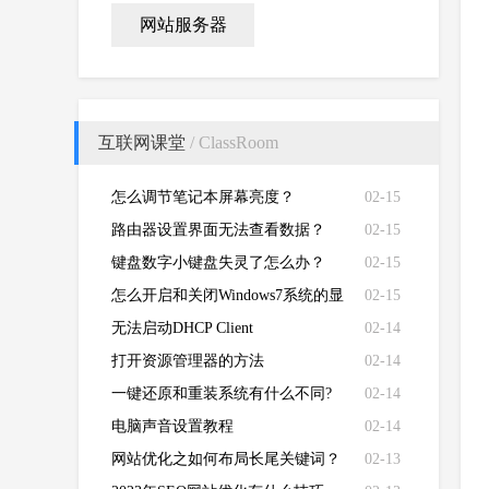
网站服务器
互联网课堂
/ ClassRoom
怎么调节笔记本屏幕亮度？
02-15
路由器设置界面无法查看数据？
02-15
键盘数字小键盘失灵了怎么办？
02-15
怎么开启和关闭Windows7系统的显
02-15
卡硬件加速功能
无法启动DHCP Client
02-14
打开资源管理器的方法
02-14
一键还原和重装系统有什么不同?
02-14
电脑声音设置教程
02-14
网站优化之如何布局长尾关键词？
02-13