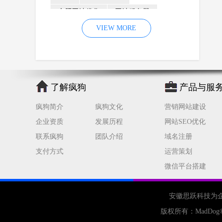
合肥网站优化
网站服务器
内容
优化
VIEW MORE
网站降权
网站推广
材料
网络推广
企业网站建设
效果
页面
网络营销
因素
网络公司
了解疯狗
产品与服
网站流量
策略
友情链接
疯狗简介
疯狗文化
营销网站建设
百度优化
网站收录
错误
企业资质
发展历程
网站SEO优化
网站seo
专业
关键词优化
联系疯狗
团队介绍
域名注册
手机
方面
搜索引擎优化
支付方式
运营策划
合肥网站制作
用户体验
微信平台搭建
企业网站优化
网站关键词
网站域名
网站制作
中国
安徽思跃科技为
合肥网站建设
网站转化率
版权所有：
MadDog