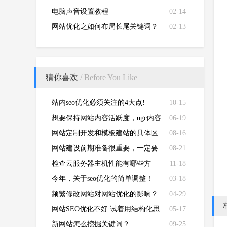
电脑声音设置教程
02-14
网站优化之如何布局长尾关键词？
02-13
猜你喜欢
/ Before You Like
站内seo优化必须关注的4大点!
10-15
想要保持网站内容活跃度，ugc内容
06-19
创建攻略必不可少
网站定制开发和模板建站的具体区
08-16
别是什么？
网站建设前期准备很重要，一定要
08-21
仔细规划！
检查云服务器主机性能有哪些方
11-18
法？
今年，关于seo优化的简单调整！
03-18
频繁修改网站对网站优化的影响？
04-29
网站SEO优化不好 试着用结构化思
05-17
维运营网站
新网站怎么挖掘关键词？
09-25