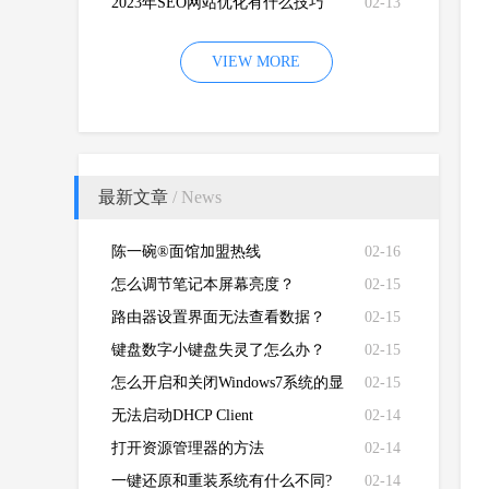
2023年SEO网站优化有什么技巧
02-13
VIEW MORE
最新文章
/ News
陈一碗®面馆加盟热线
02-16
怎么调节笔记本屏幕亮度？
02-15
路由器设置界面无法查看数据？
02-15
键盘数字小键盘失灵了怎么办？
02-15
怎么开启和关闭Windows7系统的显
02-15
卡硬件加速功能
无法启动DHCP Client
02-14
打开资源管理器的方法
02-14
一键还原和重装系统有什么不同?
02-14