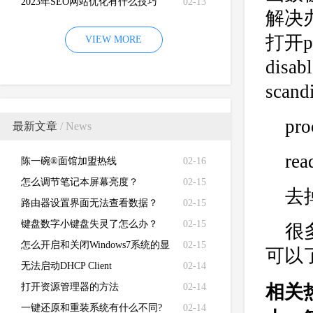
2023年SEO网站优化有什么技巧
02-13
解决
打开ph
VIEW MORE
disab
scand
pro
最新文章
/ News
rea
陈一碗®面馆加盟热线
02-16
怎么调节笔记本屏幕亮度？
02-15
去掉
路由器设置界面无法查看数据？
02-15
键盘数字小键盘失灵了怎么办？
02-15
很
怎么开启和关闭Windows7系统的显
02-15
可以
卡硬件加速功能
无法启动DHCP Client
02-14
打开资源管理器的方法
02-14
相关
一键还原和重装系统有什么不同?
02-14