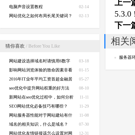
上一
电脑声音设置教程
02-14
5.3.0 
网站优化之如何布局长尾关键词？
02-13
下一
相关
猜你喜欢
/ Before You Like
服务器环
网站建设选择域名时请慎用6数字
03-18
com域名！
影响网站浏览体验的致命因素非看
01-15
不可
2016年IT业年平均工资首超金融居
05-27
首位！人均超12万！
seo优化中提升网站权重的好方法
08-10
新网站在seo优化过程中，如何分析
11-11
影响排名的因素？
SEO网站优化必备技巧有哪些？
11-29
网站服务器性能对于网站建站有什
11-08
么影响？
域名的相关知识，什么是域名？
07-30
网站优化友情链接该怎么设置对网
12-31