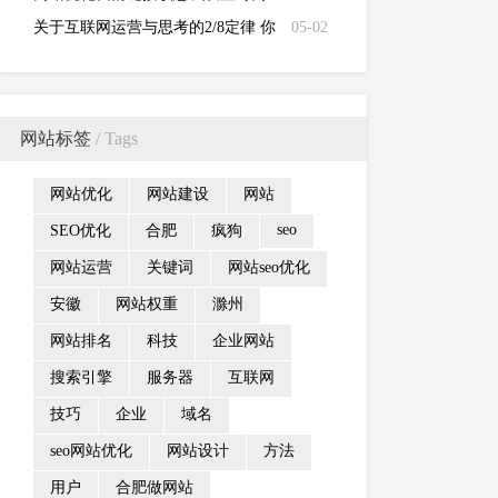
站有利
关于互联网运营与思考的2/8定律 你
05-02
学到多少？
网站标签
/ Tags
网站优化
网站建设
网站
seo
SEO优化
合肥
疯狗
网站运营
关键词
网站seo优化
安徽
网站权重
滁州
网站排名
科技
企业网站
搜索引擎
服务器
互联网
技巧
企业
域名
seo网站优化
网站设计
方法
用户
合肥做网站