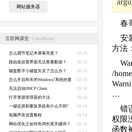
argu
网站服务器
春
安装
互联网课堂
/ ClassRoom
方法
怎么调节笔记本屏幕亮度？
02-15
War
路由器设置界面无法查看数据？
02-15
键盘数字小键盘失灵了怎么办？
02-15
/hom
怎么开启和关闭Windows7系统的显
02-15
Warni
卡硬件加速功能
无法启动DHCP Client
02-14
…
打开资源管理器的方法
02-14
一键还原和重装系统有什么不同?
02-14
错
电脑声音设置教程
02-14
权限没
网站优化之如何布局长尾关键词？
02-13
函数