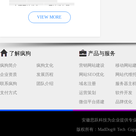
合肥网站优化
网站服务器
内容
优化
VIEW MORE
网站降权
网站推广
材料
网络推广
企业网站建设
效果
页面
网络营销
因素
网络公司
了解疯狗
产品与服务
网站流量
策略
友情链接
疯狗简介
疯狗文化
营销网站建设
移动网站
百度优化
网站收录
错误
企业资质
发展历程
网站SEO优化
网站代维
网站seo
专业
关键词优化
联系疯狗
团队介绍
域名注册
服务器主
手机
方面
搜索引擎优化
支付方式
运营策划
软件开发
合肥网站制作
用户体验
微信平台搭建
品牌优化
企业网站优化
网站关键词
网站域名
网站制作
中国
安徽思跃科技为企业提供专
合肥网站建设
网站转化率
版权所有：
MadDog
® Tech Copy