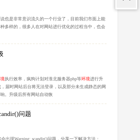
以说也是非常意识流久的一个行业了，目前我们市面上能
多种多样的，很多人在对网站进行优化的过程当中，也会
。
级
环境
执行效率，疯狗计划对淮北服务器php等
环境
进行升
完成，届时网站后台将无法登录，以及部分未生成静态的网
影响。升级后所有网站自动恢
scandir()问题
会出现Warning: scandir()问题，分享一下解决方法：