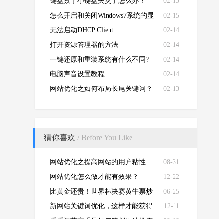
键盘数字小键盘失灵了怎么办？
02-15
怎么开启和关闭Windows7系统的显
02-15
卡硬件加速功能
无法启动DHCP Client
02-14
打开资源管理器的方法
02-14
一键还原和重装系统有什么不同?
02-14
电脑声音设置教程
02-14
网站优化之如何布局长尾关键词？
02-13
猜你喜欢
/ Before You Like
网站优化之提高网站的用户粘性
08-31
度！
网站优化怎么做才能有效果？
12-22
比黄金还贵！世界杯决赛黄牛票炒
06-25
至10万人民币
新网站关键词优化，这样才能获得
12-11