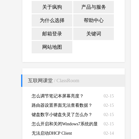
关于疯狗
产品与服务
为什么选择
帮助中心
邮箱登录
关键词
网站地图
互联网课堂
/ ClassRoom
怎么调节笔记本屏幕亮度？
02-15
路由器设置界面无法查看数据？
02-15
键盘数字小键盘失灵了怎么办？
02-15
怎么开启和关闭Windows7系统的显
02-15
卡硬件加速功能
无法启动DHCP Client
02-14