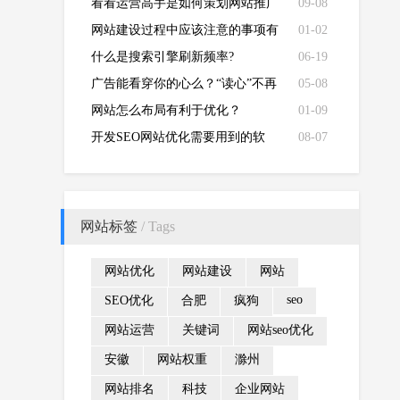
便宜的客户流量！
看看运营高手是如何策划网站推广
09-08
的？
网站建设过程中应该注意的事项有
01-02
哪些？
什么是搜索引擎刷新频率?
06-19
广告能看穿你的心么？“读心”不再
05-08
是纸上谈兵
网站怎么布局有利于优化？
01-09
开发SEO网站优化需要用到的软
08-07
件！
网站标签
/ Tags
网站优化
网站建设
网站
seo
SEO优化
合肥
疯狗
网站运营
关键词
网站seo优化
安徽
网站权重
滁州
网站排名
科技
企业网站