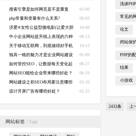
浅谈PH
搜索引擎是如何网页是不是重复
05-09
常见的
的？
php常量和变量有什么关系?
09-03
济爱®女性公益型微电影(让爱大胆
10-08
论文
发声)国庆首映
中小企业网站提升线上表现的六种
08-13
闭站保
方法
关于移动互联网，到底做得好手机
10-13
网站优化吗？
独具一格的魅力才是企业网站建设
01-09
PHP的
的正途
如何管控SEO，让数据每天变化起
08-27
结果
来？
网站SEO能给企业带来哪些好处？
06-19
小游戏
网站建设之初SEO布局要注意哪些
03-26
方面
设计开屏广告有哪些好处？
02-25
2432条
上
网站标签
/ Tags