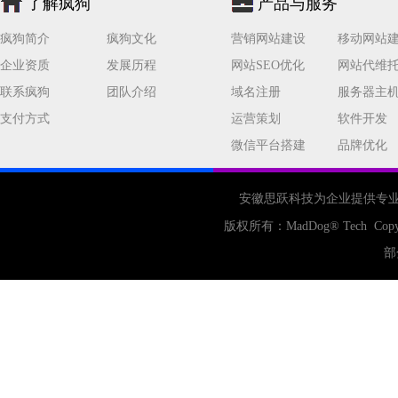
了解疯狗
产品与服务
网站流量
策略
友情链接
疯狗简介
疯狗文化
营销网站建设
移动网站
百度优化
网站收录
错误
企业资质
发展历程
网站SEO优化
网站代维
网站seo
专业
关键词优化
联系疯狗
团队介绍
域名注册
服务器主
手机
方面
搜索引擎优化
支付方式
运营策划
软件开发
合肥网站制作
用户体验
微信平台搭建
品牌优化
企业网站优化
网站关键词
网站域名
网站制作
中国
安徽思跃科技为企业提供专
合肥网站建设
网站转化率
版权所有：
MadDog
® Tech Copy
公司
网站开发
网页设计
部
网站备案
电商
技术
原因
网页