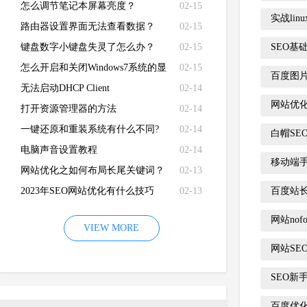
怎么调节笔记本屏幕亮度？
02-15
实战lin
路由器设置界面无法查看数据？
02-15
键盘数字小键盘失灵了怎么办？
02-15
SEO基
怎么开启和关闭Windows7系统的显
02-15
百度图
卡硬件加速功能
无法启动DHCP Client
02-14
网站优
打开资源管理器的方法
02-14
一键还原和重装系统有什么不同?
02-14
白帽SE
电脑声音设置教程
02-14
移动端
网站优化之如何布局长尾关键词？
02-13
2023年SEO网站优化有什么技巧
02-13
百度站
网站nof
VIEW MORE
网站SE
SEO新
百度优化