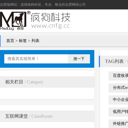
合肥做网站
，选择疯狗科技，专业、敬业的
合肥网络公司
首页
> 标签 > 列表
搜一下
TAG列表
/ 
百度收
相关栏目
/ Category
分布式w
中小企
低用户
互联网课堂
/ ClassRoom
外链推