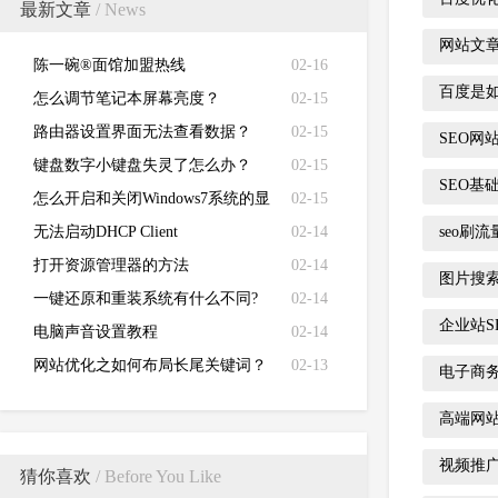
最新文章
/ News
网站文章
陈一碗®面馆加盟热线
02-16
百度是
怎么调节笔记本屏幕亮度？
02-15
路由器设置界面无法查看数据？
02-15
SEO网
键盘数字小键盘失灵了怎么办？
02-15
SEO基
怎么开启和关闭Windows7系统的显
02-15
卡硬件加速功能
无法启动DHCP Client
02-14
seo刷
打开资源管理器的方法
02-14
图片搜
一键还原和重装系统有什么不同?
02-14
企业站S
电脑声音设置教程
02-14
网站优化之如何布局长尾关键词？
02-13
电子商
高端网
视频推
猜你喜欢
/ Before You Like