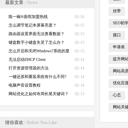
最新文章
/ News
丝带
陈一碗®面馆加盟热线
02-16
SEO初
怎么调节笔记本屏幕亮度？
02-15
路由器设置界面无法查看数据？
02-15
接口
键盘数字小键盘失灵了怎么办？
02-15
申请表
怎么开启和关闭Windows7系统的显
02-15
提升网
卡硬件加速功能
无法启动DHCP Client
02-14
打开资源管理器的方法
02-14
网站高
一键还原和重装系统有什么不同?
02-14
优化百
电脑声音设置教程
02-14
网站优化之如何布局长尾关键词？
02-13
心态
网站关
猜你喜欢
/ Before You Like