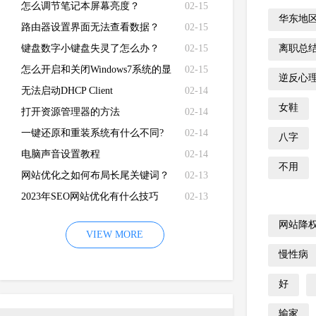
怎么调节笔记本屏幕亮度？
02-15
华东地
路由器设置界面无法查看数据？
02-15
键盘数字小键盘失灵了怎么办？
02-15
离职总
怎么开启和关闭Windows7系统的显
02-15
逆反心
卡硬件加速功能
无法启动DHCP Client
02-14
女鞋
打开资源管理器的方法
02-14
一键还原和重装系统有什么不同?
02-14
八字
电脑声音设置教程
02-14
不用
网站优化之如何布局长尾关键词？
02-13
2023年SEO网站优化有什么技巧
02-13
网站降
VIEW MORE
慢性病
好
输家