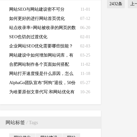
2432条
上
网站SEO与网站建设密不可分
11-01
如何更好的进行网站首页优化
07-12
站点收录率=网站被收录的网页的数
06-20
量/网站所有的网页数量
SEO也切勿过渡优化
02-01
企业网站SEO优化需要哪些技能？
02-03
网站建设中如何增加网站词库，有
03-25
效收录参与排名？
合肥网站制作各个页面如何搭配
11-02
网站打开速度慢是什么原因，怎么
11-18
优化？
AlphaGo团队宣布“阿狗”退役，50份
05-27
自我对战棋谱献给人类
为啥要原创文章代写:和网站优化有
10-26
关系吗？
网站标签
/ Tags