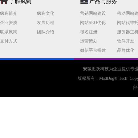
了解疯狗
产品与服务
网站流量
策略
友情链接
疯狗简介
疯狗文化
营销网站建设
移动网站
百度优化
网站收录
错误
企业资质
发展历程
网站SEO优化
网站代维
网站seo
专业
关键词优化
联系疯狗
团队介绍
域名注册
服务器主
手机
方面
搜索引擎优化
支付方式
运营策划
软件开发
合肥网站制作
用户体验
微信平台搭建
品牌优化
企业网站优化
网站关键词
网站域名
网站制作
中国
安徽思跃科技为企业提供专
合肥网站建设
网站转化率
版权所有：
MadDog
® Tech Copy
公司
网站开发
网页设计
部
网站备案
电商
技术
原因
网页