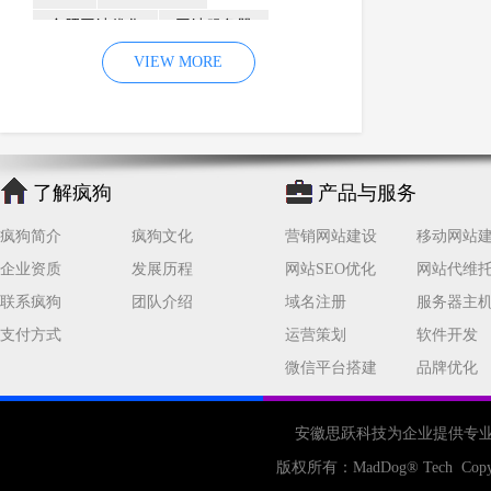
合肥网站优化
网站服务器
内容
优化
VIEW MORE
网站降权
网站推广
材料
网络推广
企业网站建设
效果
页面
网络营销
因素
网络公司
了解疯狗
产品与服务
网站流量
策略
友情链接
疯狗简介
疯狗文化
营销网站建设
移动网站
百度优化
网站收录
错误
企业资质
发展历程
网站SEO优化
网站代维
网站seo
专业
关键词优化
联系疯狗
团队介绍
域名注册
服务器主
手机
方面
搜索引擎优化
支付方式
运营策划
软件开发
合肥网站制作
用户体验
微信平台搭建
品牌优化
企业网站优化
网站关键词
网站域名
网站制作
中国
安徽思跃科技为企业提供专
合肥网站建设
网站转化率
版权所有：
MadDog
® Tech Copy