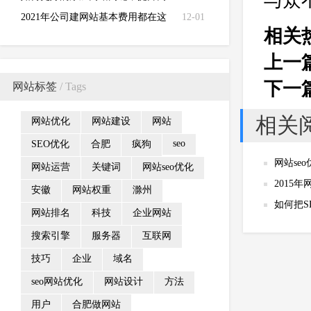
与众
站收录量
2021年公司建网站基本费用都在这
12-01
相关
里
上一
下一
网站标签
/ Tags
相关
网站优化
网站建设
网站
seo
SEO优化
合肥
疯狗
网站se
网站运营
关键词
网站seo优化
2015
安徽
网站权重
滁州
如何把S
网站排名
科技
企业网站
搜索引擎
服务器
互联网
技巧
企业
域名
seo网站优化
网站设计
方法
用户
合肥做网站