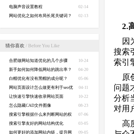
电脑声音设置教程
02-14
网站优化之如何布局长尾关键词？
02-13
2
因
猜你喜欢
/ Before You Like
搜索
索引
合肥做网站知道优化的几个步骤
10-24
新手如何如何降低网站的跳出率？
04-20
原
白帽优化有没有黑帽的成分呢？
05-06
问题
网站页面设计怎么做更有利于seo优
04-11
分析
化？
让快速引擎快速收录网站页面
10-22
怎么隐藏CAD文件图像
08-23
对用
搜索引擎根据什么来判断网站的权
07-06
高
重？
搜索引擎友好的网站结构优化
03-05
如何更好的添加网站内链，提升网
09-05