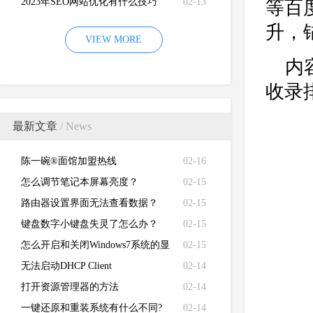
2023年SEO网站优化有什么技巧
02-13
等百
升，
VIEW MORE
内
收录
最新文章
/ News
陈一碗®面馆加盟热线
02-16
怎么调节笔记本屏幕亮度？
02-15
路由器设置界面无法查看数据？
02-15
键盘数字小键盘失灵了怎么办？
02-15
怎么开启和关闭Windows7系统的显
02-15
卡硬件加速功能
无法启动DHCP Client
02-14
打开资源管理器的方法
02-14
一键还原和重装系统有什么不同?
02-14