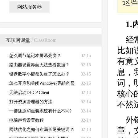
这
网站服务器
1
经
互联网课堂
/ ClassRoom
比如
怎么调节笔记本屏幕亮度？
02-15
有意
路由器设置界面无法查看数据？
02-15
息，
键盘数字小键盘失灵了怎么办？
02-15
词，
怎么开启和关闭Windows7系统的显
02-15
核心
卡硬件加速功能
无法启动DHCP Client
02-14
打开资源管理器的方法
02-14
不然
一键还原和重装系统有什么不同?
02-14
外
电脑声音设置教程
02-14
章，
网站优化之如何布局长尾关键词？
02-13