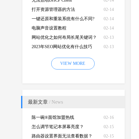
卡硬件加速功能
无法启动DHCP Client
02-14
打开资源管理器的方法
02-14
一键还原和重装系统有什么不同?
02-14
电脑声音设置教程
02-14
网站优化之如何布局长尾关键词？
02-13
2023年SEO网站优化有什么技巧
02-13
VIEW MORE
最新文章
/ News
陈一碗®面馆加盟热线
02-16
怎么调节笔记本屏幕亮度？
02-15
路由器设置界面无法查看数据？
02-15