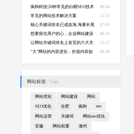
办？
疯狗科技|20种常见的白帽SEO技术
08-24
常见的网站技术解决方案
11-21
核心关键词排名已成血海,海量长尾
07-03
词或者是出路
想要留住用户的心，企业网站建设
08-23
就该这样做！
让网站关键词排名上首页的六大关
11-17
键要素
“大”网站的内容进化：价值内容如
09-28
何展现
网站标签
/ Tags
网站优化
网站建设
网站
seo
SEO优化
合肥
疯狗
网站运营
关键词
网站seo优化
安徽
网站权重
滁州