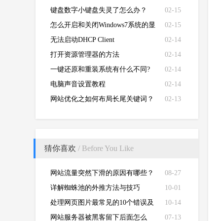
键盘数字小键盘失灵了怎么办？
02-15
怎么开启和关闭Windows7系统的显
02-15
卡硬件加速功能
无法启动DHCP Client
02-14
打开资源管理器的方法
02-14
一键还原和重装系统有什么不同?
02-14
电脑声音设置教程
02-14
网站优化之如何布局长尾关键词？
02-13
猜你喜欢
/ Before You Like
网站流量突然下滑的原因有哪些？
08-27
详解蜘蛛池的外推方法与技巧
10-01
处理网页图片最常见的10个错误及
10-14
解决方案
网站服务器被黑客留下后面怎么
07-13