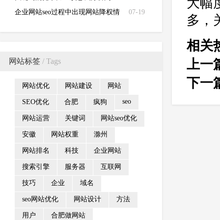
大幅
断？
企业网站seo过程中出现网站降权情
07-19
多，
况如何分析
相关
网站标签
/ Tags
上一
下一
网站优化
网站建设
网站
seo
SEO优化
合肥
疯狗
网站运营
关键词
网站seo优化
安徽
网站权重
滁州
网站排名
科技
企业网站
搜索引擎
服务器
互联网
技巧
企业
域名
seo网站优化
网站设计
方法
用户
合肥做网站