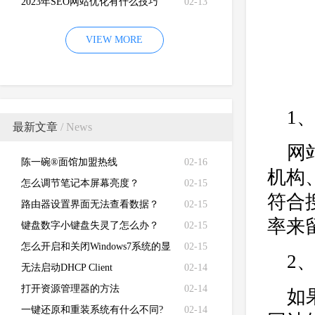
2023年SEO网站优化有什么技巧
02-13
VIEW MORE
1
最新文章
/ News
网
陈一碗®面馆加盟热线
02-16
机构
怎么调节笔记本屏幕亮度？
02-15
符合
路由器设置界面无法查看数据？
02-15
率来
键盘数字小键盘失灵了怎么办？
02-15
怎么开启和关闭Windows7系统的显
02-15
2
卡硬件加速功能
无法启动DHCP Client
02-14
打开资源管理器的方法
02-14
如
一键还原和重装系统有什么不同?
02-14