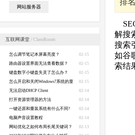
排名
网站服务器
SE
解搜
互联网课堂
/ ClassRoom
搜索引
如谷歌
怎么调节笔记本屏幕亮度？
02-15
路由器设置界面无法查看数据？
02-15
索结
键盘数字小键盘失灵了怎么办？
02-15
怎么开启和关闭Windows7系统的显
02-15
卡硬件加速功能
无法启动DHCP Client
02-14
打开资源管理器的方法
02-14
一键还原和重装系统有什么不同?
02-14
电脑声音设置教程
02-14
网站优化之如何布局长尾关键词？
02-13