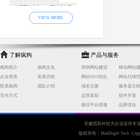
合肥网站优化
网站服务器
内容
优化
VIEW MORE
网站降权
网站推广
材料
网络推广
企业网站建设
效果
页面
网络营销
因素
网络公司
了解疯狗
产品与服务
网站流量
策略
友情链接
疯狗简介
疯狗文化
营销网站建设
移动网站
百度优化
网站收录
错误
企业资质
发展历程
网站SEO优化
网站代维
网站seo
专业
关键词优化
联系疯狗
团队介绍
域名注册
服务器主
手机
方面
搜索引擎优化
支付方式
运营策划
软件开发
合肥网站制作
用户体验
微信平台搭建
品牌优化
企业网站优化
网站关键词
网站域名
网站制作
中国
安徽思跃科技为企业提供专
合肥网站建设
网站转化率
版权所有：
MadDog
® Tech Copy