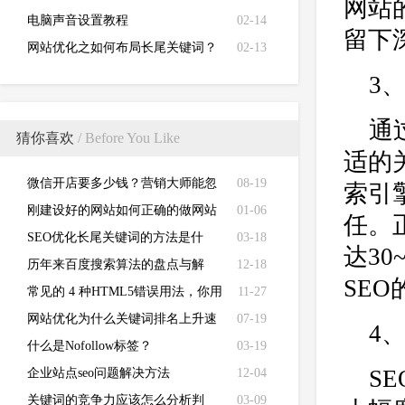
网站
电脑声音设置教程
02-14
留下
网站优化之如何布局长尾关键词？
02-13
3
通
猜你喜欢
/ Before You Like
适的
微信开店要多少钱？营销大师能忽
08-19
索引
悠你百万
刚建设好的网站如何正确的做网站
01-06
任。
优化？
SEO优化长尾关键词的方法是什
03-18
达3
么？
历年来百度搜索算法的盘点与解
12-18
SE
读，建议搜藏
常见的 4 种HTML5错误用法，你用
11-27
错了几个？
网站优化为什么关键词排名上升速
07-19
4
度慢
什么是Nofollow标签？
03-19
S
企业站点seo问题解决方法
12-04
关键词的竞争力应该怎么分析判
03-09