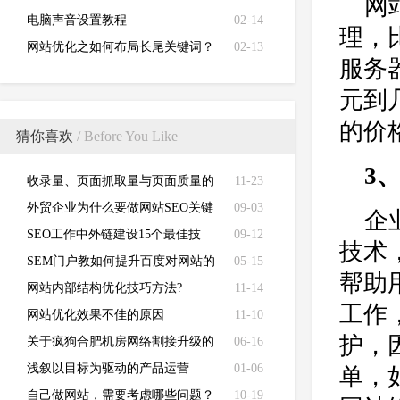
网
电脑声音设置教程
02-14
理，
网站优化之如何布局长尾关键词？
02-13
服务
元到
的价
猜你喜欢
/ Before You Like
3
收录量、页面抓取量与页面质量的
11-23
关系
外贸企业为什么要做网站SEO关键
09-03
企
词优化排名！
SEO工作中外链建设15个最佳技
09-12
技术
巧！
SEM门户教如何提升百度对网站的
05-15
帮助
尽快收录
网站内部结构优化技巧方法?
11-14
工作
网站优化效果不佳的原因
11-10
护，
关于疯狗合肥机房网络割接升级的
06-16
通知
浅叙以目标为驱动的产品运营
01-06
单，
自己做网站，需要考虑哪些问题？
10-19