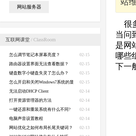
站
网站服务器
很
当问
互联网课堂
/ ClassRoom
是网
哪些
怎么调节笔记本屏幕亮度？
02-15
路由器设置界面无法查看数据？
02-15
下一
键盘数字小键盘失灵了怎么办？
02-15
怎么开启和关闭Windows7系统的显
02-15
卡硬件加速功能
无法启动DHCP Client
02-14
打开资源管理器的方法
02-14
一键还原和重装系统有什么不同?
02-14
电脑声音设置教程
02-14
网站优化之如何布局长尾关键词？
02-13