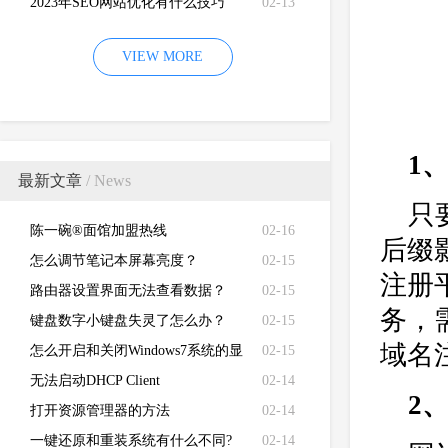
2023年SEO网站优化有什么技巧
02-13
VIEW MORE
1
最新文章
/ News
只
陈一碗®面馆加盟热线
02-16
后缀
怎么调节笔记本屏幕亮度？
02-15
注册
路由器设置界面无法查看数据？
02-15
务，
键盘数字小键盘失灵了怎么办？
02-15
域名
怎么开启和关闭Windows7系统的显
02-15
卡硬件加速功能
无法启动DHCP Client
02-14
2
打开资源管理器的方法
02-14
一键还原和重装系统有什么不同?
02-14