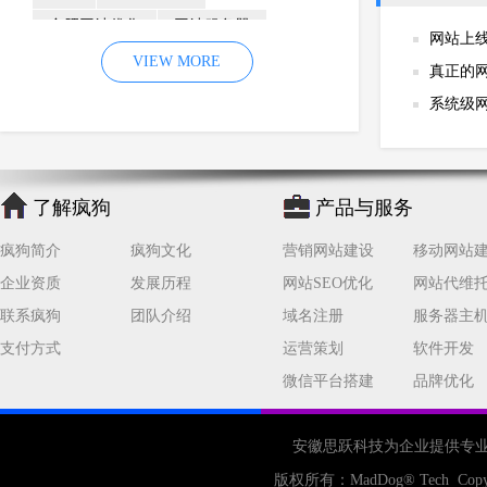
合肥网站优化
网站服务器
网站上
内容
优化
VIEW MORE
网站降权
真正的
网站推广
材料
网络推广
系统级
企业网站建设
效果
页面
网络营销
因素
网络公司
了解疯狗
网站流量
策略
友情链接
产品与服务
百度优化
网站收录
错误
疯狗简介
疯狗文化
营销网站建设
移动网站
网站seo
专业
关键词优化
企业资质
发展历程
网站SEO优化
网站代维
手机
方面
搜索引擎优化
联系疯狗
团队介绍
域名注册
服务器主
支付方式
合肥网站制作
用户体验
运营策划
软件开发
微信平台搭建
品牌优化
企业网站优化
网站关键词
网站域名
网站制作
中国
安徽思跃科技为企业提供专
合肥网站建设
网站转化率
版权所有：
MadDog
® Tech Copy