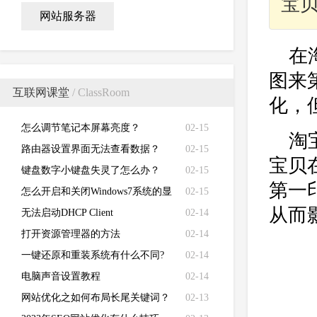
宝
网站服务器
在
图来
互联网课堂
/ ClassRoom
化，
怎么调节笔记本屏幕亮度？
02-15
淘
路由器设置界面无法查看数据？
02-15
宝贝
键盘数字小键盘失灵了怎么办？
02-15
第一
怎么开启和关闭Windows7系统的显
02-15
从而
卡硬件加速功能
无法启动DHCP Client
02-14
打开资源管理器的方法
02-14
一键还原和重装系统有什么不同?
02-14
电脑声音设置教程
02-14
网站优化之如何布局长尾关键词？
02-13