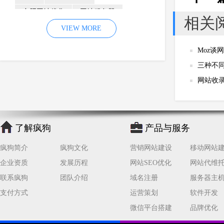
合肥网站优化
网站服务器
相关
内容
优化
VIEW MORE
网站降权
网站推广
材料
网络推广
Moz谈
企业网站建设
效果
页面
三种不
网络营销
因素
网络公司
网站收
网站流量
策略
友情链接
百度优化
网站收录
错误
了解疯狗
产品与服务
网站seo
专业
关键词优化
手机
方面
搜索引擎优化
疯狗简介
疯狗文化
营销网站建设
移动网站
合肥网站制作
用户体验
企业资质
发展历程
网站SEO优化
网站代维
企业网站优化
网站关键词
联系疯狗
团队介绍
域名注册
服务器主
支付方式
运营策划
软件开发
网站域名
网站制作
中国
微信平台搭建
品牌优化
合肥网站建设
网站转化率