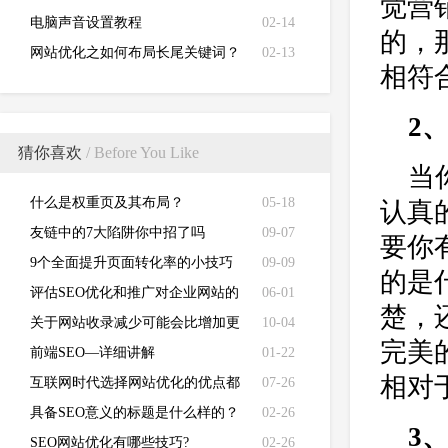
觉营
电脑声音设置教程
02-14
的，
网站优化之如何布局长尾关键词？
02-13
相符
2
猜你喜欢
/ Before You Like
当
什么是权重页及其布局？
05-18
认真
友链中的7大陷阱你中招了吗
09-07
要你
9个全面提升页面转化率的小技巧
09-09
的是
评估SEO优化和推广对企业网站的
06-01
楚，
重要性？
关于网站收录减少可能会比增加更
10-04
完美
有利
前端SEO—详细讲解
01-22
相对
互联网时代选择网站优化的优点都
07-26
有哪些
具备SEO意义的标题是什么样的？
02-26
3
SEO网站优化有哪些技巧?
02-26