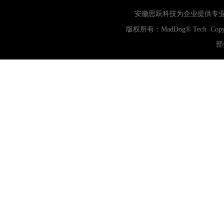
公司
网站开发
网页设计
安徽思跃科技为企业提供专
网站备案
电商
技术
原因
版权所有：
MadDog
® Tech Copy
网页
部