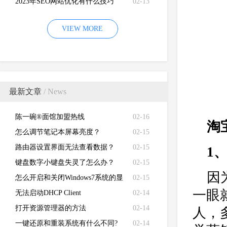
2023年SEO网站优化有什么技巧
02-13
VIEW MORE
最新文章
/ News
陈一碗®面馆加盟热线
02-16
淘
怎么调节笔记本屏幕亮度？
02-15
路由器设置界面无法查看数据？
02-15
1
键盘数字小键盘失灵了怎么办？
02-15
因
怎么开启和关闭Windows7系统的显
02-15
一眼
卡硬件加速功能
无法启动DHCP Client
02-14
打开资源管理器的方法
02-14
人，
一键还原和重装系统有什么不同?
02-14