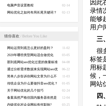
因此
电脑声音设置教程
02-14
录情
网站优化之如何布局长尾关键词？
02-13
能够
用户
猜你喜欢
/ Before You Like
三
网站运营到底怎么更好的盈利？
11-02
很
2020年哪些类型网站适合做优化
03-05
标签
呢？
那到底网站seo优化过度的衡量标准
04-08
用标
是什么?
通过分析需求数据来实现网站seo优
06-22
候，
化价值
简单八步告诉你网站文章为什么不
11-03
网站
收录？
传统企业为什么要做抖音seo优化？
01-05
关于网站优化的几个技巧
02-24
四
备案虽然严格但国内服务器依然是
12-04
网站建设首选
内链优化对企业网站有何影响?
03-25