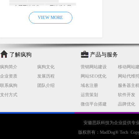
合肥网站优化
网站服务器
内容
优化
VIEW MORE
网站降权
网站推广
材料
网络推广
企业网站建设
效果
页面
网络营销
因素
网络公司
了解疯狗
产品与服务
网站流量
策略
友情链接
疯狗简介
疯狗文化
营销网站建设
移动网站
百度优化
网站收录
错误
企业资质
发展历程
网站SEO优化
网站代维
网站seo
专业
关键词优化
联系疯狗
团队介绍
域名注册
服务器主
手机
方面
搜索引擎优化
支付方式
运营策划
软件开发
合肥网站制作
用户体验
微信平台搭建
品牌优化
企业网站优化
网站关键词
网站域名
网站制作
中国
安徽思跃科技为企业提供专
合肥网站建设
网站转化率
版权所有：
MadDog
® Tech Copy