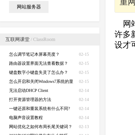
重
网站服务器
网
许多
互联网课堂
/ ClassRoom
设才
怎么调节笔记本屏幕亮度？
02-15
路由器设置界面无法查看数据？
02-15
键盘数字小键盘失灵了怎么办？
02-15
怎么开启和关闭Windows7系统的显
02-15
卡硬件加速功能
无法启动DHCP Client
02-14
打开资源管理器的方法
02-14
一键还原和重装系统有什么不同?
02-14
电脑声音设置教程
02-14
网站优化之如何布局长尾关键词？
02-13