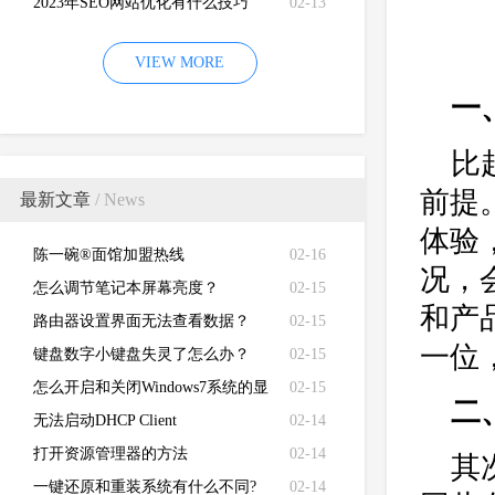
2023年SEO网站优化有什么技巧
02-13
VIEW MORE
一
比
前提
最新文章
/ News
体验
陈一碗®面馆加盟热线
02-16
况，
怎么调节笔记本屏幕亮度？
02-15
和产
路由器设置界面无法查看数据？
02-15
一位
键盘数字小键盘失灵了怎么办？
02-15
怎么开启和关闭Windows7系统的显
02-15
二
卡硬件加速功能
无法启动DHCP Client
02-14
打开资源管理器的方法
02-14
其
一键还原和重装系统有什么不同?
02-14