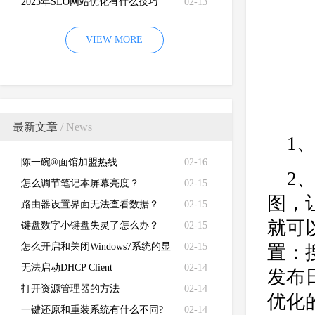
2023年SEO网站优化有什么技巧
02-13
VIEW MORE
最新文章
/ News
1
陈一碗®面馆加盟热线
02-16
2
怎么调节笔记本屏幕亮度？
02-15
图，
路由器设置界面无法查看数据？
02-15
就可
键盘数字小键盘失灵了怎么办？
02-15
怎么开启和关闭Windows7系统的显
02-15
置：
卡硬件加速功能
无法启动DHCP Client
02-14
发布
打开资源管理器的方法
02-14
优化
一键还原和重装系统有什么不同?
02-14