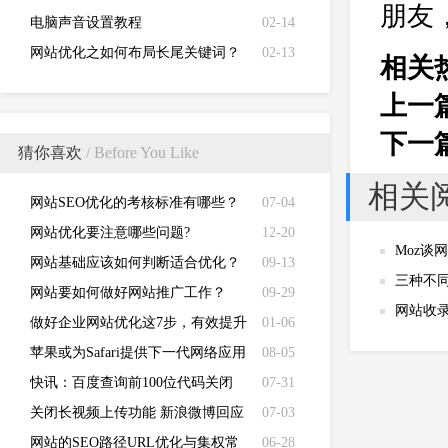
朋友
电脑声音设置教程
02-14
网站优化之如何布局长尾关键词？
02-13
相关
上一
下一
猜你喜欢
/ Before You Like
相关
网站SEO优化的考核标准有哪些？
07-04
网站优化要注意哪些问题?
12-20
Moz谈
网站基础应该如何判断适合优化？
09-13
三种不
网站要如何做好网站推广工作？
09-29
网站收
做好企业网站优化这7步，有效提升
01-06
关键词排名！
苹果或为Safari提供下一代网络应用
08-05
支持
快讯：百度查询前100位代码关闭
07-31
关闭长视频上传功能 新浪微博回应
07-03
广电总局整改要求
网站的SEO路径URL优化与集权常
06-28