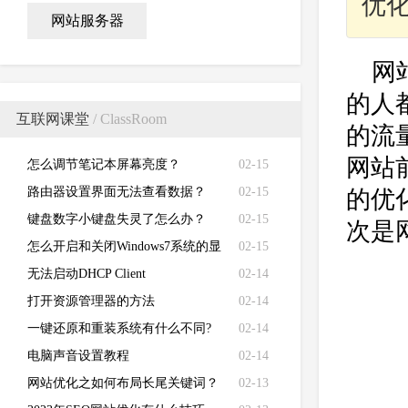
优
网站服务器
网
的人
互联网课堂
/ ClassRoom
的流
网站
怎么调节笔记本屏幕亮度？
02-15
路由器设置界面无法查看数据？
02-15
的优
键盘数字小键盘失灵了怎么办？
02-15
次是
怎么开启和关闭Windows7系统的显
02-15
卡硬件加速功能
无法启动DHCP Client
02-14
打开资源管理器的方法
02-14
一键还原和重装系统有什么不同?
02-14
电脑声音设置教程
02-14
网站优化之如何布局长尾关键词？
02-13