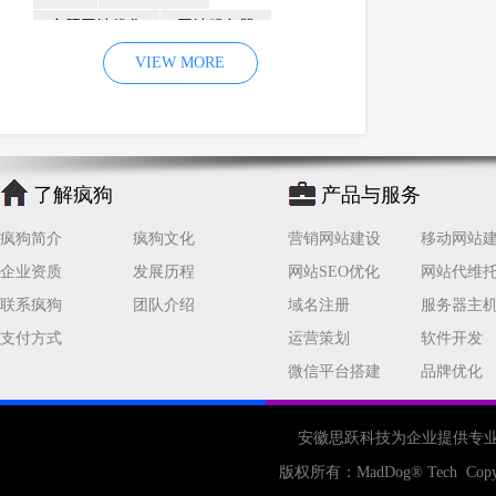
合肥网站优化
网站服务器
内容
优化
VIEW MORE
网站降权
网站推广
材料
网络推广
企业网站建设
效果
页面
网络营销
因素
网络公司
了解疯狗
产品与服务
网站流量
策略
友情链接
疯狗简介
疯狗文化
营销网站建设
移动网站
百度优化
网站收录
错误
企业资质
发展历程
网站SEO优化
网站代维
网站seo
专业
关键词优化
联系疯狗
团队介绍
域名注册
服务器主
手机
方面
搜索引擎优化
支付方式
运营策划
软件开发
合肥网站制作
用户体验
微信平台搭建
品牌优化
企业网站优化
网站关键词
网站域名
网站制作
中国
安徽思跃科技为企业提供专
合肥网站建设
网站转化率
版权所有：
MadDog
® Tech Copy