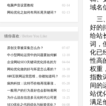
电脑声音设置教程
02-14
域名
网站优化之如何布局长尾关键词？
02-13
三
好的
给站
猜你喜欢
/ Before You Like
词，
原创文章被采集怎么办？
07-07
化已
中小型网站运营中的问题要如何解
12-10
性高
决？
企业网站SEO关键词优化排名的方
04-04
权重
法
网站优化做的好与坏是怎么看的？
11-18
指数
8种互联网运营思维，你都知道吗？
09-10
疯狗科技：比特币价格再现暴涨，
05-28
间的
狂热背后谨防泡沫风险
一般用户的行为喜好也会影响着网
03-12
站优
站的优化排名？
为什么说在信息多元化时代公司更
11-25
满足
需要设计制作网站
SEO优化之代码优化与标签优化？
04-08