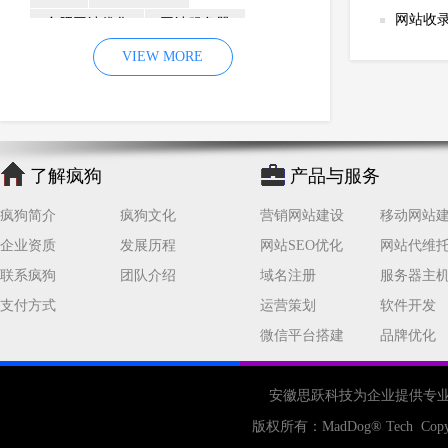
网站收
合肥网站优化
网站服务器
内容
优化
VIEW MORE
网站降权
网站推广
材料
网络推广
企业网站建设
效果
页面
网络营销
因素
网络公司
了解疯狗
产品与服务
网站流量
策略
友情链接
疯狗简介
疯狗文化
营销网站建设
移动网站
百度优化
网站收录
错误
企业资质
发展历程
网站SEO优化
网站代维
网站seo
专业
关键词优化
联系疯狗
团队介绍
域名注册
服务器主
手机
方面
搜索引擎优化
支付方式
运营策划
软件开发
合肥网站制作
用户体验
微信平台搭建
品牌优化
企业网站优化
网站关键词
网站域名
网站制作
中国
安徽思跃科技为企业提供专
合肥网站建设
网站转化率
版权所有：
MadDog
® Tech Copy