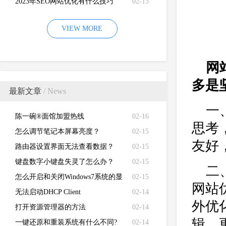
2023年SEO网站优化有什么技巧
02-13
VIEW MORE
网
多是
最新文章
/ News
一
陈一碗®面馆加盟热线
02-16
思考
怎么调节笔记本屏幕亮度？
02-15
友好
路由器设置界面无法查看数据？
02-15
键盘数字小键盘失灵了怎么办？
02-15
二
怎么开启和关闭Windows7系统的显
02-15
网站
卡硬件加速功能
无法启动DHCP Client
02-14
外优
打开资源管理器的方法
02-14
辑、
一键还原和重装系统有什么不同?
02-14