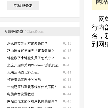
网
网站服务器
网
行内
互联网课堂
/ ClassRoom
名，
到网
怎么调节笔记本屏幕亮度？
02-15
路由器设置界面无法查看数据？
02-15
键盘数字小键盘失灵了怎么办？
02-15
怎么开启和关闭Windows7系统的显
02-15
卡硬件加速功能
无法启动DHCP Client
02-14
打开资源管理器的方法
02-14
一键还原和重装系统有什么不同?
02-14
电脑声音设置教程
02-14
网站优化之如何布局长尾关键词？
02-13