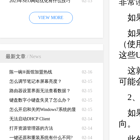
非常
2023年SEO网站优化有什么技巧
02-13
如
VIEW MORE
如
（使
这些U
最新文章
/ News
这
陈一碗®面馆加盟热线
02-16
可能
怎么调节笔记本屏幕亮度？
02-15
路由器设置界面无法查看数据？
02-15
2
键盘数字小键盘失灵了怎么办？
02-15
怎么开启和关闭Windows7系统的显
02-15
如
卡硬件加速功能
无法启动DHCP Client
02-14
向。
打开资源管理器的方法
02-14
此
一键还原和重装系统有什么不同?
02-14