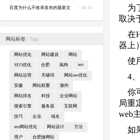
为
些？
百度为什么不收录发布的最新文
02-14
取决
章？
在
网站标签
/ Tags
器上
网站优化
网站建设
网站
使用
seo
SEO优化
合肥
疯狗
4、
网站运营
关键词
网站seo优化
安徽
网站权重
滁州
你可
网站排名
科技
企业网站
局重定
搜索引擎
服务器
互联网
we
技巧
企业
域名
seo网站优化
网站设计
方法
如
用户
合肥做网站