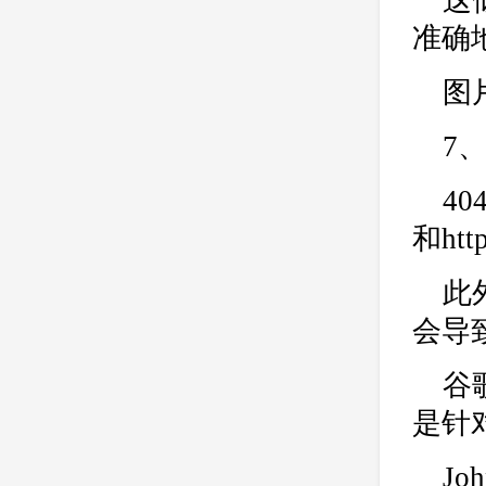
这
准确
图
7、
4
和ht
此
会导
谷
是针
J