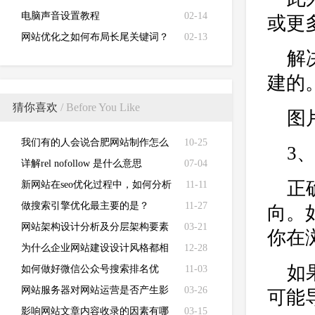
电脑声音设置教程
02-14
或更
网站优化之如何布局长尾关键词？
02-13
解
建的
猜你喜欢
/ Before You Like
图
我们有的人会说合肥网站制作怎么
10-25
3
这么贵？
详解rel nofollow 是什么意思
07-04
正
新网站在seo优化过程中，如何分析
11-11
影响排名的因素？
做搜索引擎优化最主要的是？
11-27
向。
网站架构设计分析及分层架构要素
03-21
你在浏
为什么企业网站建设设计风格都相
12-28
如
似近似？
如何做好微信公众号搜索排名优
11-03
化？
网站服务器对网站运营是否产生影
03-26
可能
响 ？
影响网站文章内容收录的因素有哪
03-15