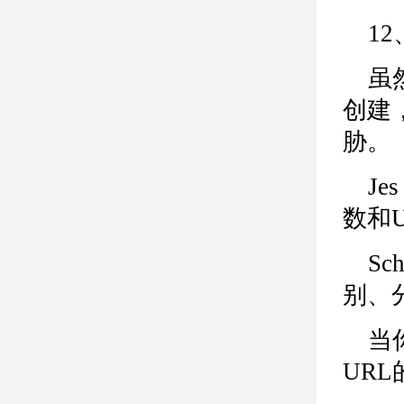
1
虽
创建
胁。
J
数和
S
别、
当
UR