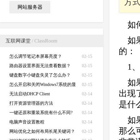
方
网站服务器
如
如
互联网课堂
/ ClassRoom
的：
怎么调节笔记本屏幕亮度？
02-15
1
路由器设置界面无法查看数据？
02-15
键盘数字小键盘失灵了怎么办？
02-15
如
怎么开启和关闭Windows7系统的显
02-15
出现
卡硬件加速功能
无法启动DHCP Client
02-14
是什
打开资源管理器的方法
02-14
一键还原和重装系统有什么不同?
02-14
如
电脑声音设置教程
02-14
那么
网站优化之如何布局长尾关键词？
02-13