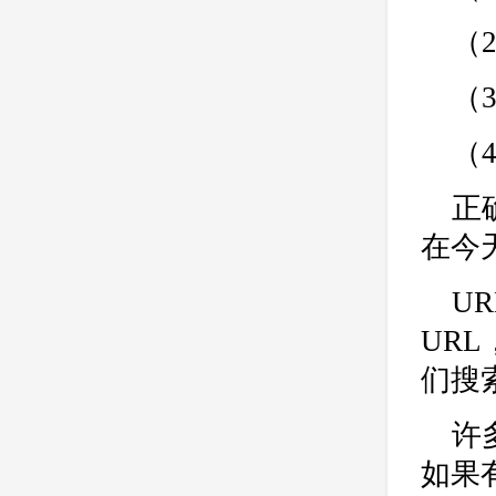
（
（
（
正
在今
U
UR
们搜
许
如果