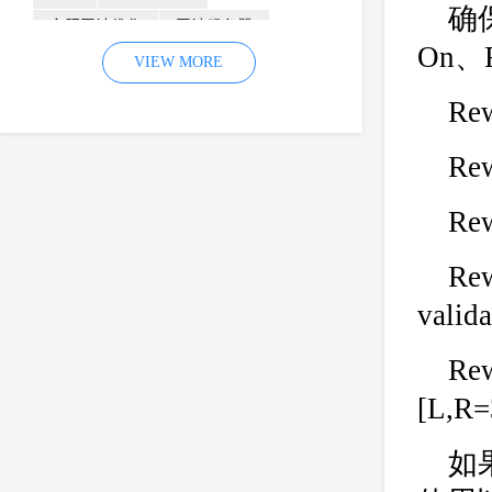
确
合肥网站优化
网站服务器
On、R
内容
优化
VIEW MORE
网站降权
网站推广
材料
网络推广
Rew
企业网站建设
效果
页面
Re
网络营销
因素
网络公司
网站流量
策略
友情链接
Rew
百度优化
网站收录
错误
Rew
网站seo
专业
关键词优化
valid
手机
方面
搜索引擎优化
合肥网站制作
用户体验
Re
企业网站优化
网站关键词
[L,R=
网站域名
网站制作
中国
如
合肥网站建设
网站转化率