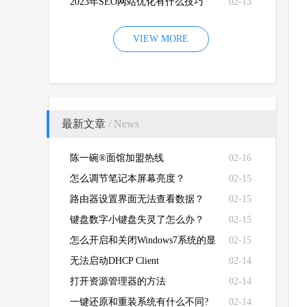
2023年SEO网站优化有什么技巧
02-13
VIEW MORE
最新文章
/ News
陈一碗®面馆加盟热线
02-16
怎么调节笔记本屏幕亮度？
02-15
路由器设置界面无法查看数据？
02-15
键盘数字小键盘失灵了怎么办？
02-15
怎么开启和关闭Windows7系统的显
02-15
卡硬件加速功能
无法启动DHCP Client
02-14
打开资源管理器的方法
02-14
一键还原和重装系统有什么不同?
02-14