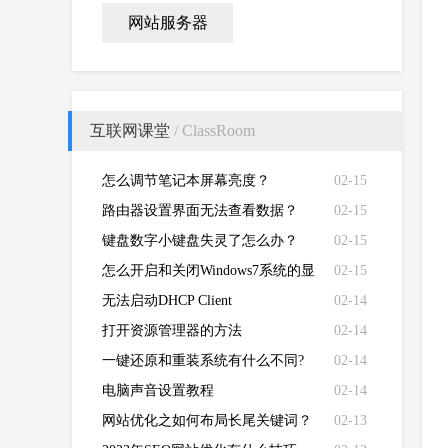
网站服务器
互联网课堂
/ ClassRoom
怎么调节笔记本屏幕亮度？
02-15
路由器设置界面无法查看数据？
02-15
键盘数字小键盘失灵了怎么办？
02-15
怎么开启和关闭Windows7系统的显
02-15
卡硬件加速功能
无法启动DHCP Client
02-14
打开资源管理器的方法
02-14
一键还原和重装系统有什么不同?
02-14
电脑声音设置教程
02-14
网站优化之如何布局长尾关键词？
02-13