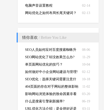
电脑声音设置教程
02-14
网站优化之如何布局长尾关键词？
02-13
猜你喜欢
/ Before You Like
SEO人员如何应对百度搜索蜘蛛升
08-06
级？
SEO网站优化了却没效果怎么办?
11-29
单页面网站优化的技巧？
10-04
如何做好中小企业网站建设与管理!
02-12
SEO优化：选择关键词需要注意什
10-18
么？
404页面的存在对于网站的整体影响
11-02
的争议
影响网站浏览体验的致命因素非看
03-20
不可
什么是搜索引擎刷新频率?
06-19
URL优化方法介绍：是全拼好还是
03-11