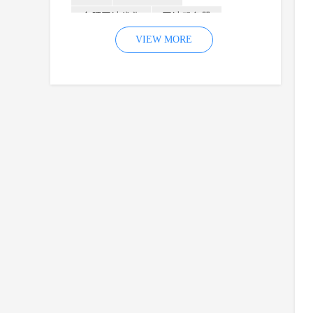
合肥网站优化
网站服务器
内容
优化
VIEW MORE
网站降权
网站推广
材料
网络推广
企业网站建设
效果
页面
网络营销
因素
网络公司
网站流量
策略
友情链接
百度优化
网站收录
错误
网站seo
专业
关键词优化
手机
方面
搜索引擎优化
合肥网站制作
用户体验
企业网站优化
网站关键词
网站域名
网站制作
中国
合肥网站建设
网站转化率