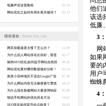
问您
电脑声音设置教程
02-14
他们
网站优化之如何布局长尾关键词？
02-13
该选
低廉
3
猜你喜欢
/ Before You Like
网
网页加载速度太慢了怎么办？
12-09
为什么别人网站排名比你好，那是
02-17
如果
你不知道这些网站优化方式
疯狗SEO优化|如何提升网站自然排
08-26
要的
名
网站优化要对哪些数据做好分析！
03-24
用户
南美小语种地区不适合Google广告
07-30
蜘蛛
推广？看这里！
为什么网站内容无法被搜索引擎抓
04-22
取？
为什么现在新建网站大量使用响应
05-09
4
式网站的几大原因？
细说手机网站的优化排名方法
10-02
一
SEO优化如何提升站点收录？
09-03