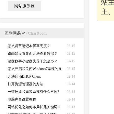
站
网站服务器
主
互联网课堂
/ ClassRoom
怎么调节笔记本屏幕亮度？
02-15
路由器设置界面无法查看数据？
02-15
键盘数字小键盘失灵了怎么办？
02-15
怎么开启和关闭Windows7系统的显
02-15
卡硬件加速功能
无法启动DHCP Client
02-14
打开资源管理器的方法
02-14
一键还原和重装系统有什么不同?
02-14
电脑声音设置教程
02-14
网站优化之如何布局长尾关键词？
02-13