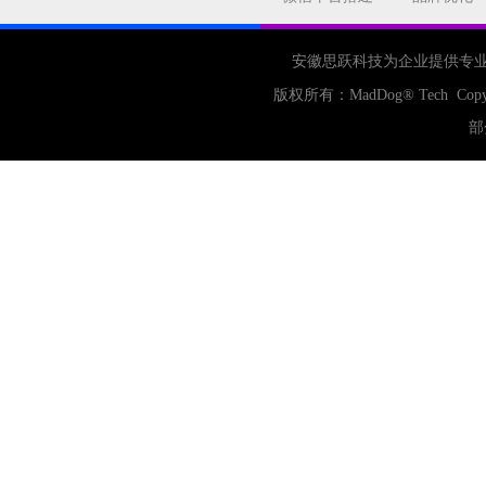
公司
网站开发
网页设计
网站备案
电商
技术
原因
安徽思跃科技为企业提供专
网页
版权所有：
MadDog
® Tech Copy
部