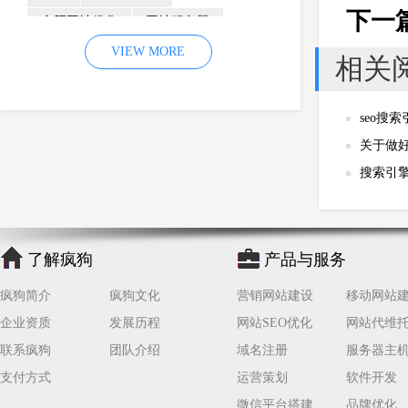
下一
合肥网站优化
网站服务器
内容
优化
VIEW MORE
网站降权
相关
网站推广
材料
网络推广
企业网站建设
效果
页面
seo搜
网络营销
因素
网络公司
关于做
网站流量
策略
友情链接
搜索引
百度优化
网站收录
错误
网站seo
专业
关键词优化
了解疯狗
产品与服务
手机
方面
搜索引擎优化
合肥网站制作
用户体验
疯狗简介
疯狗文化
营销网站建设
移动网站
企业网站优化
网站关键词
企业资质
发展历程
网站SEO优化
网站代维
联系疯狗
团队介绍
域名注册
服务器主
网站域名
网站制作
中国
支付方式
运营策划
软件开发
合肥网站建设
网站转化率
微信平台搭建
品牌优化