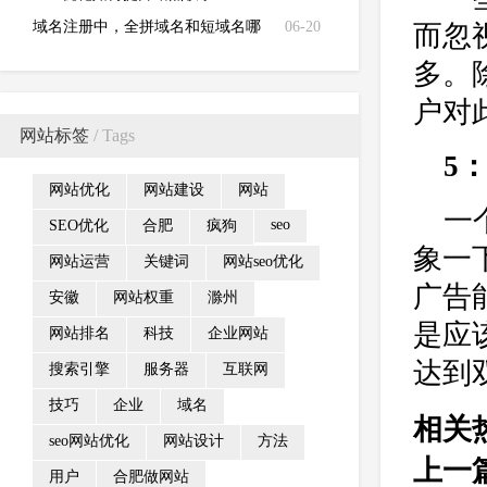
域名注册中，全拼域名和短域名哪
06-20
而忽
个好？
多。
户对
网站标签
/ Tags
5
网站优化
网站建设
网站
一
seo
SEO优化
合肥
疯狗
象一
网站运营
关键词
网站seo优化
广告
安徽
网站权重
滁州
是应
网站排名
科技
企业网站
达到
搜索引擎
服务器
互联网
技巧
企业
域名
相关
seo网站优化
网站设计
方法
上一
用户
合肥做网站