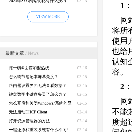
2023年SEO网站优化有什么技巧
02-13
1
VIEW MORE
网
将所
使用
也给
最新文章
/ News
认知
陈一碗®面馆加盟热线
02-16
容。
怎么调节笔记本屏幕亮度？
02-15
2
路由器设置界面无法查看数据？
02-15
键盘数字小键盘失灵了怎么办？
02-15
网
怎么开启和关闭Windows7系统的显
02-15
不能
卡硬件加速功能
无法启动DHCP Client
02-14
度超
打开资源管理器的方法
02-14
一键还原和重装系统有什么不同?
02-14