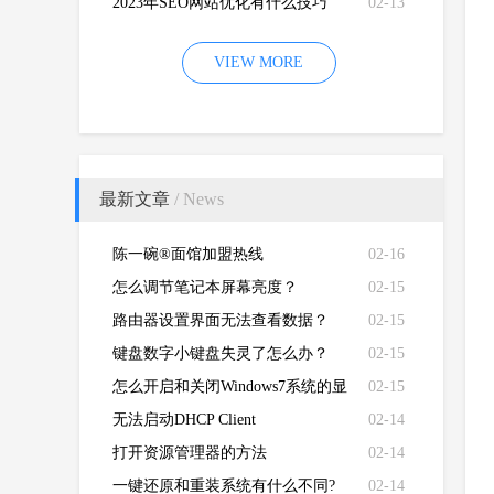
2023年SEO网站优化有什么技巧
02-13
VIEW MORE
最新文章
/ News
陈一碗®面馆加盟热线
02-16
怎么调节笔记本屏幕亮度？
02-15
路由器设置界面无法查看数据？
02-15
键盘数字小键盘失灵了怎么办？
02-15
怎么开启和关闭Windows7系统的显
02-15
卡硬件加速功能
无法启动DHCP Client
02-14
打开资源管理器的方法
02-14
一键还原和重装系统有什么不同?
02-14