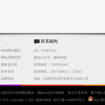
务
联系疯狗
移动网站建设
QQ：613835522
网站代维托管
微信公众号：疯狗科技
服务器主机
咨询热线：13349204444
软件开发
投诉热线：18075250033（工作日）
品牌优化
地址：合肥市包河区和昌中心B座12层
企业提供专业的
网站建设
、
网站seo优化
等服务，致力打造专业、客户放心
® Tech Copyright © 2017
疯狗®科技
皖ICP备14008810号-4
皖公网安备