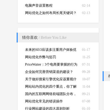
电脑声音设置教程
02-14
网站优化之如何布局长尾关键词？
02-13
猜你喜欢
/ Before You Like
未来的SEO应该多注重用户体验优
01-17
化！
网站优化作弊与惩罚
11-25
PriceWaiter：3个电商要掌握的行为
07-31
经济学
企业如何完善营销渠道的建设？
09-28
关于做好搜索引擎优化应该重视什
10-07
么？
网站站内优化的四个重点，你了解
11-04
吗？
国内的互联网网络前端团队分布，
09-21
其实可以用金庸武侠小说的门派来
网站优化常见的错误操作
07-08
类比
行业网站建设的四大原则剖析
01-10