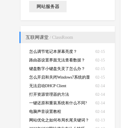
网站服务器
互联网课堂
/ ClassRoom
怎么调节笔记本屏幕亮度？
02-15
路由器设置界面无法查看数据？
02-15
键盘数字小键盘失灵了怎么办？
02-15
怎么开启和关闭Windows7系统的显
02-15
卡硬件加速功能
无法启动DHCP Client
02-14
打开资源管理器的方法
02-14
一键还原和重装系统有什么不同?
02-14
电脑声音设置教程
02-14
网站优化之如何布局长尾关键词？
02-13