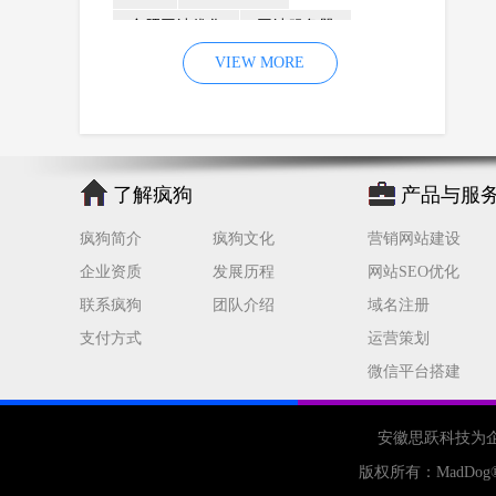
合肥网站优化
网站服务器
内容
优化
VIEW MORE
网站降权
网站推广
材料
网络推广
企业网站建设
效果
页面
网络营销
因素
网络公司
了解疯狗
产品与服
网站流量
策略
友情链接
疯狗简介
疯狗文化
营销网站建设
百度优化
网站收录
错误
企业资质
发展历程
网站SEO优化
网站seo
专业
关键词优化
联系疯狗
团队介绍
域名注册
手机
方面
搜索引擎优化
支付方式
运营策划
合肥网站制作
用户体验
微信平台搭建
企业网站优化
网站关键词
网站域名
网站制作
中国
安徽思跃科技为
合肥网站建设
网站转化率
版权所有：
MadDog