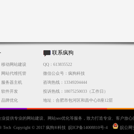
务
联系疯狗
移动网站建设
QQ：613835522
网站代维托管
微信公众号：疯狗科技
服务器主机
咨询热线：13349204444
软件开发
投诉热线：18075250033（工作日）
品牌优化
地址：合肥市包河区和昌中心B座12层
企业提供专业的
网站建设
、
网站seo优化
等服务，致力打造专业、客户放心
® Tech Copyright © 2017
疯狗®科技
皖ICP备14008810号-4
皖公网安备