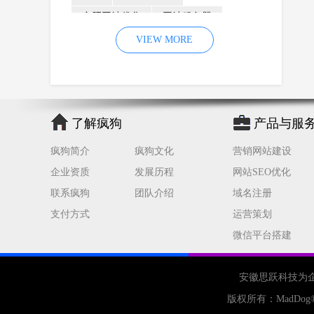
合肥网站优化
网站服务器
内容
优化
VIEW MORE
网站降权
网站推广
材料
网络推广
企业网站建设
效果
页面
网络营销
因素
网络公司
了解疯狗
产品与服
网站流量
策略
友情链接
疯狗简介
疯狗文化
营销网站建设
百度优化
网站收录
错误
企业资质
发展历程
网站SEO优化
网站seo
专业
关键词优化
联系疯狗
团队介绍
域名注册
手机
方面
搜索引擎优化
支付方式
运营策划
合肥网站制作
用户体验
微信平台搭建
企业网站优化
网站关键词
网站域名
网站制作
中国
安徽思跃科技为
合肥网站建设
网站转化率
版权所有：
MadDog