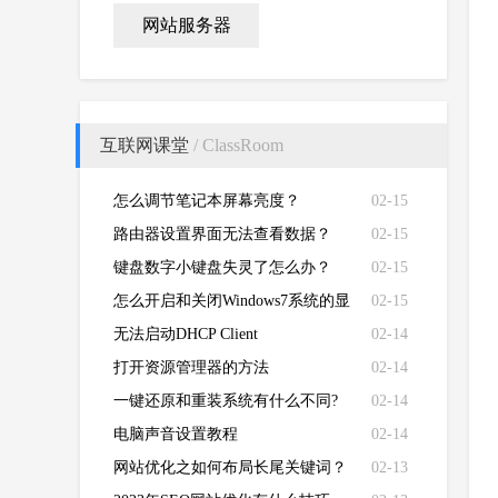
网站服务器
互联网课堂
/ ClassRoom
怎么调节笔记本屏幕亮度？
02-15
路由器设置界面无法查看数据？
02-15
键盘数字小键盘失灵了怎么办？
02-15
怎么开启和关闭Windows7系统的显
02-15
卡硬件加速功能
无法启动DHCP Client
02-14
打开资源管理器的方法
02-14
一键还原和重装系统有什么不同?
02-14
电脑声音设置教程
02-14
网站优化之如何布局长尾关键词？
02-13