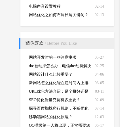
电脑声音设置教程
02-14
网站优化之如何布局长尾关键词？
02-13
猜你喜欢
/ Before You Like
网站开发时的一些注意事项
05-27
dns被劫持怎么办，电信dns劫持解决
02-25
办法？
网站设计什么比较重要？
04-06
新网站怎么优化能在短时间内上排
06-05
名？
URL优化方法介绍：是全拼好还是
03-11
简拼好
SEO优化质量究竟有多重要？
02-09
探寻百度蜘蛛爬行规则，不断优化
07-14
改良seo问题
移动端网站的优化原理 ?
12-03
QQ满级第一人将出现，正常需要50
06-17