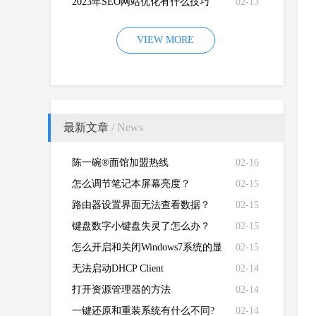
2023年SEO网站优化有什么技巧
02-13
VIEW MORE
最新文章
/ News
陈一碗®面馆加盟热线
02-16
怎么调节笔记本屏幕亮度？
02-15
路由器设置界面无法查看数据？
02-15
键盘数字小键盘失灵了怎么办？
02-15
怎么开启和关闭Windows7系统的显
02-15
卡硬件加速功能
无法启动DHCP Client
02-14
打开资源管理器的方法
02-14
一键还原和重装系统有什么不同?
02-14