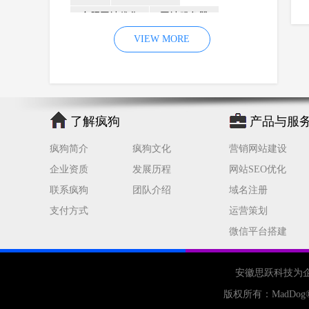
合肥网站优化
网站服务器
内容
优化
VIEW MORE
网站降权
网站推广
材料
网络推广
企业网站建设
效果
页面
网络营销
因素
网络公司
了解疯狗
产品与服
网站流量
策略
友情链接
疯狗简介
疯狗文化
营销网站建设
百度优化
网站收录
错误
企业资质
发展历程
网站SEO优化
网站seo
专业
关键词优化
联系疯狗
团队介绍
域名注册
手机
方面
搜索引擎优化
支付方式
运营策划
合肥网站制作
用户体验
微信平台搭建
企业网站优化
网站关键词
网站域名
网站制作
中国
安徽思跃科技为
合肥网站建设
网站转化率
版权所有：
MadDog