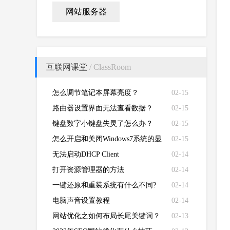
网站服务器
互联网课堂
/ ClassRoom
怎么调节笔记本屏幕亮度？
02-15
路由器设置界面无法查看数据？
02-15
键盘数字小键盘失灵了怎么办？
02-15
怎么开启和关闭Windows7系统的显
02-15
卡硬件加速功能
无法启动DHCP Client
02-14
打开资源管理器的方法
02-14
一键还原和重装系统有什么不同?
02-14
电脑声音设置教程
02-14
网站优化之如何布局长尾关键词？
02-13