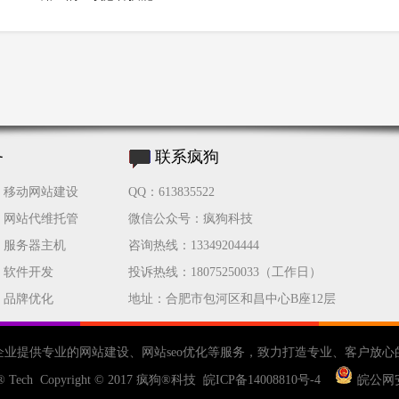
务
联系疯狗
移动网站建设
QQ：613835522
网站代维托管
微信公众号：疯狗科技
服务器主机
咨询热线：13349204444
软件开发
投诉热线：18075250033（工作日）
品牌优化
地址：合肥市包河区和昌中心B座12层
企业提供专业的
网站建设
、
网站seo优化
等服务，致力打造专业、客户放心
® Tech Copyright © 2017
疯狗®科技
皖ICP备14008810号-4
皖公网安备