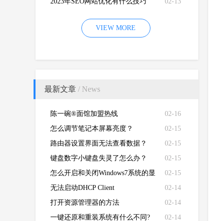
2023年SEO网站优化有什么技巧
02-13
VIEW MORE
最新文章
/ News
陈一碗®面馆加盟热线
02-16
怎么调节笔记本屏幕亮度？
02-15
路由器设置界面无法查看数据？
02-15
键盘数字小键盘失灵了怎么办？
02-15
怎么开启和关闭Windows7系统的显
02-15
卡硬件加速功能
无法启动DHCP Client
02-14
打开资源管理器的方法
02-14
一键还原和重装系统有什么不同?
02-14