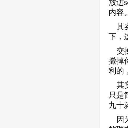
放进s
公司
网站开发
网页设计
内容
网站备案
电商
技术
原因
网页
其
下，
交
撤掉
利的
其
只是
九十
因