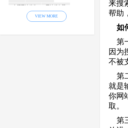
来搜
合肥网站优化
网站服务器
帮助
内容
优化
VIEW MORE
网站降权
如
网站推广
材料
网络推广
企业网站建设
效果
页面
第
网络营销
因素
网络公司
因为
网站流量
策略
友情链接
不被
百度优化
网站收录
错误
网站seo
专业
关键词优化
第
手机
方面
搜索引擎优化
就是输
合肥网站制作
用户体验
你网
企业网站优化
网站关键词
取。
网站域名
网站制作
中国
第
合肥网站建设
网站转化率