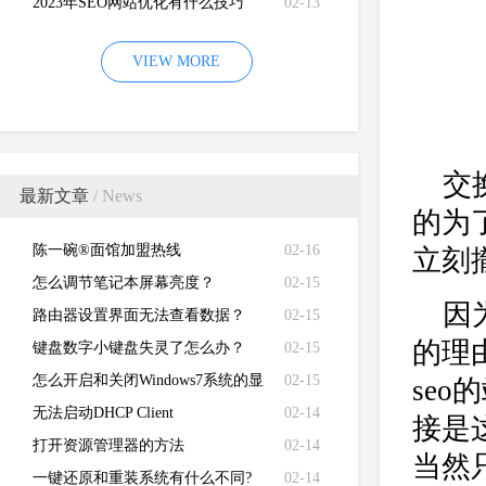
2023年SEO网站优化有什么技巧
02-13
VIEW MORE
交
最新文章
/ News
的为
陈一碗®面馆加盟热线
02-16
立刻
怎么调节笔记本屏幕亮度？
02-15
因
路由器设置界面无法查看数据？
02-15
的理
键盘数字小键盘失灵了怎么办？
02-15
怎么开启和关闭Windows7系统的显
02-15
se
卡硬件加速功能
无法启动DHCP Client
02-14
接是
打开资源管理器的方法
02-14
当然
一键还原和重装系统有什么不同?
02-14