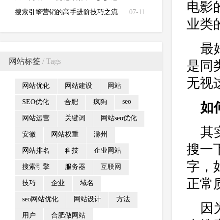
电影
到目标就是那么简单！
搜索引擎营销的高手进阶技巧之流
07-11
业类
量变现篇
最
网站标签
/ Tags
是同
无视
网站优化
网站建设
网站
seo
SEO优化
合肥
疯狗
如
网站运营
关键词
网站seo优化
其
安徽
网站权重
滁州
搜一
网站排名
科技
企业网站
字，
搜索引擎
服务器
互联网
正常
技巧
企业
域名
seo网站优化
网站设计
方法
因
用户
合肥做网站