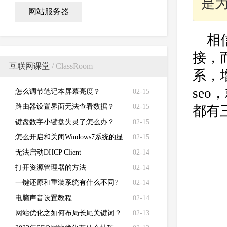
是为
网站服务器
相
接，
互联网课堂
/ ClassRoom
系，
se
怎么调节笔记本屏幕亮度？
02-15
路由器设置界面无法查看数据？
02-15
都有
键盘数字小键盘失灵了怎么办？
02-15
怎么开启和关闭Windows7系统的显
02-15
卡硬件加速功能
无法启动DHCP Client
02-14
打开资源管理器的方法
02-14
一键还原和重装系统有什么不同?
02-14
电脑声音设置教程
02-14
网站优化之如何布局长尾关键词？
02-13