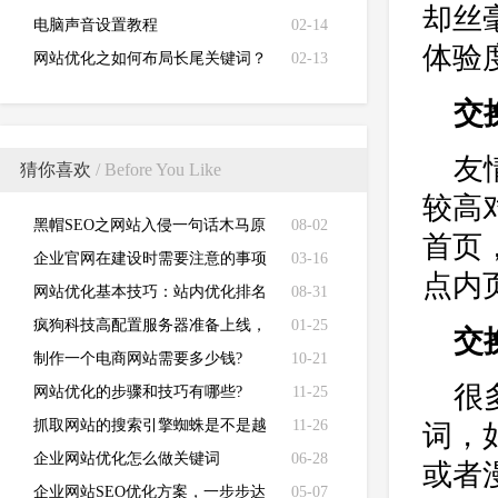
却丝
电脑声音设置教程
02-14
体验
网站优化之如何布局长尾关键词？
02-13
交
友
猜你喜欢
/ Before You Like
较高
黑帽SEO之网站入侵一句话木马原
08-02
首页
理及防范
企业官网在建设时需要注意的事项
03-16
点内
有哪些？
网站优化基本技巧：站内优化排名
08-31
疯狗科技高配置服务器准备上线，
01-25
交
机器配置和机房配置已经确定
制作一个电商网站需要多少钱?
10-21
很
网站优化的步骤和技巧有哪些?
11-25
抓取网站的搜索引擎蜘蛛是不是越
11-26
词，
多越好
企业网站优化怎么做关键词
06-28
或者
企业网站SEO优化方案，一步步达
05-07