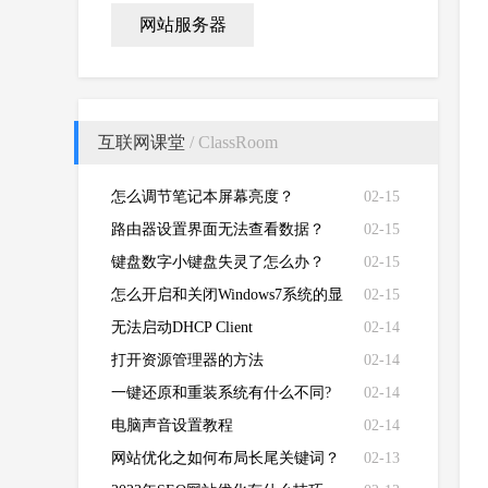
网站服务器
互联网课堂
/ ClassRoom
怎么调节笔记本屏幕亮度？
02-15
路由器设置界面无法查看数据？
02-15
键盘数字小键盘失灵了怎么办？
02-15
怎么开启和关闭Windows7系统的显
02-15
卡硬件加速功能
无法启动DHCP Client
02-14
打开资源管理器的方法
02-14
一键还原和重装系统有什么不同?
02-14
电脑声音设置教程
02-14
网站优化之如何布局长尾关键词？
02-13