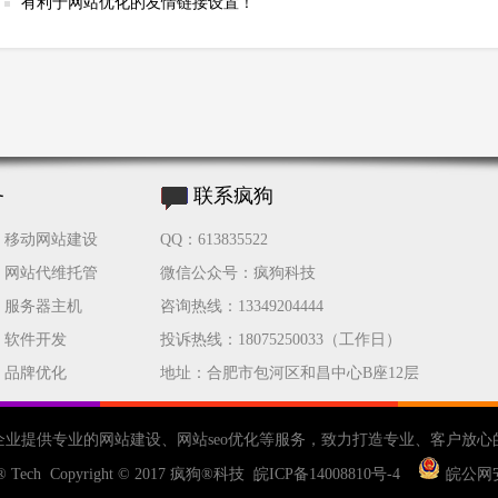
有利于网站优化的友情链接设置！
务
联系疯狗
移动网站建设
QQ：613835522
网站代维托管
微信公众号：疯狗科技
服务器主机
咨询热线：13349204444
软件开发
投诉热线：18075250033（工作日）
品牌优化
地址：合肥市包河区和昌中心B座12层
企业提供专业的
网站建设
、
网站seo优化
等服务，致力打造专业、客户放心
® Tech Copyright © 2017
疯狗®科技
皖ICP备14008810号-4
皖公网安备