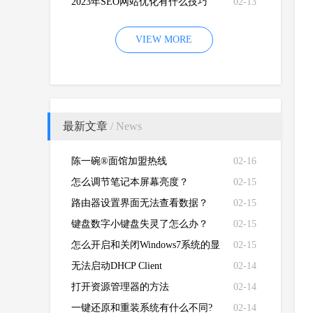
2023年SEO网站优化有什么技巧
02-13
VIEW MORE
最新文章
/ News
陈一碗®面馆加盟热线
02-16
怎么调节笔记本屏幕亮度？
02-15
路由器设置界面无法查看数据？
02-15
键盘数字小键盘失灵了怎么办？
02-15
怎么开启和关闭Windows7系统的显
02-15
卡硬件加速功能
无法启动DHCP Client
02-14
打开资源管理器的方法
02-14
一键还原和重装系统有什么不同?
02-14