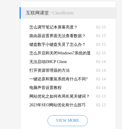
互联网课堂
/ ClassRoom
怎么调节笔记本屏幕亮度？
02-15
路由器设置界面无法查看数据？
02-15
键盘数字小键盘失灵了怎么办？
02-15
怎么开启和关闭Windows7系统的显
02-15
卡硬件加速功能
无法启动DHCP Client
02-14
打开资源管理器的方法
02-14
一键还原和重装系统有什么不同?
02-14
电脑声音设置教程
02-14
网站优化之如何布局长尾关键词？
02-13
2023年SEO网站优化有什么技巧
02-13
VIEW MORE