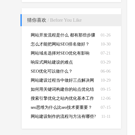
猜你喜欢
/ Before You Like
网站开发流程是什么 都有那些步骤
01-26
怎么才能把网站SEO排名做好？
10-30
网站域名选择对SEO优化有影响
07-21
吗？
响应式网站建设的难点
03-29
SEO优化可以做什么？
06-06
网站建设过程当中做好三点解决网
10-29
站优化问题
如何用关键词构建你的站点优化结
09-15
构？
搜索引擎优化之站内优化基本工作
12-06
seo思维为什么比seo技术要重要？
07-15
网站建设制作的流程与方法有哪些?
11-11