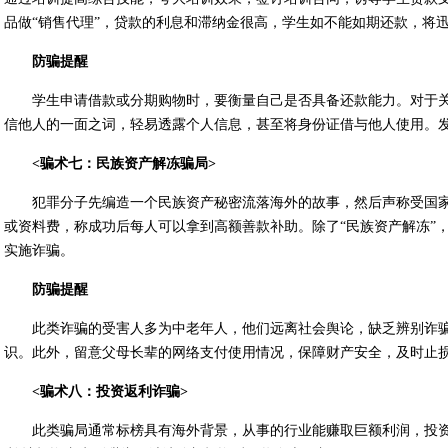
品做“销售代理”，贷款的利息和滞纳金很高，学生如不能如期还款，将
防骗提醒
学生申请借款或分期购物时，要衡量自己是否具备还款能力。对于关
信他人的一面之词，轻易透露个人信息，甚至将身份证借与他人使用。
<骗术七：民族资产解冻骗局>
犯罪分子先编造一个民族资产秘密流落海外的故事，然后声称受国
或资料费，称成功后每人可以拿到高额善款补助。除了“民族资产解冻”，
实施诈骗。
防骗提醒
此类诈骗的受害人多为中老年人，他们远离社会舆论，缺乏辨别诈
识。此外，留意父母长辈的网络支付使用情况，保障财产安全，及时止
<骗术八：投资返利诈骗>
此类骗局通常标榜具有海外背景，从事的行业能赚取巨额利润，投