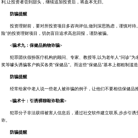
利,让投资者尝到甜头，继续追加投资后，将血本无归。
防骗提醒
投资理财前，要对所投资项目多咨询评估,做到深思熟虑，谨慎对待
险”的投资理财项目，切勿盲目追求高息回报，谨防被骗。
<骗术九：保健品购物诈骗>
犯罪团伙假扮医疗机构的顾问、专家、教授等,以为老年人“问诊”
奖等噱头诱骗客户购买各类“保健品”。而这些“保健品”基本上都粗制滥
防骗提醒
经常给家中老人说一些老人被诈骗的例子，让他们不要相信保健品
<骗术十：引诱裸聊敲诈勒索>
犯罪分子非法获得被害人信息后，通过社交软件建立联系,步步引诱
诈。
防骗提醒