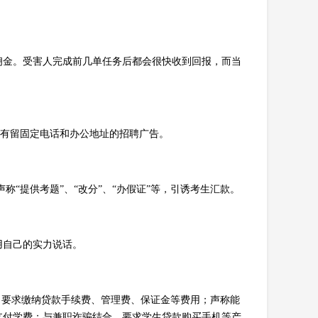
佣金。受害人完成前几单任务后都会很快收到回报，而当
没有留固定电话和办公地址的招聘广告。
“提供考题”、“改分”、“办假证”等，引诱考生汇款。
用自己的实力说话。
，要求缴纳贷款手续费、管理费、保证金等费用；声称能
支付学费；与兼职诈骗结合，要求学生贷款购买手机等产