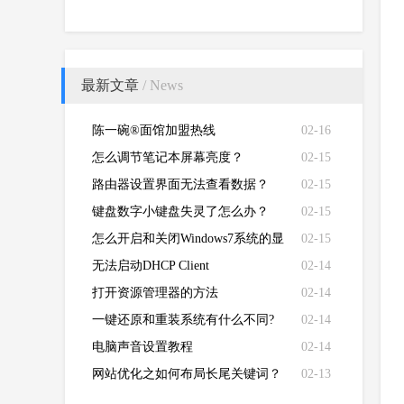
最新文章
/ News
陈一碗®面馆加盟热线
02-16
怎么调节笔记本屏幕亮度？
02-15
路由器设置界面无法查看数据？
02-15
键盘数字小键盘失灵了怎么办？
02-15
怎么开启和关闭Windows7系统的显
02-15
卡硬件加速功能
无法启动DHCP Client
02-14
打开资源管理器的方法
02-14
一键还原和重装系统有什么不同?
02-14
电脑声音设置教程
02-14
网站优化之如何布局长尾关键词？
02-13