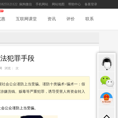
18255121122
疯狗微信
手机网站
网站地图
帮助中心
备案登录
优惠
互联网课堂
资讯
评价
联系
违法犯罪手段
：互联网 浏览：
次
醒社会公众谨防上当受骗。谨防十类骗术<骗术一：假
人涉嫌洗钱、贩毒等严重犯罪，诱导受害人将资金转入
社会公众谨防上当受骗。