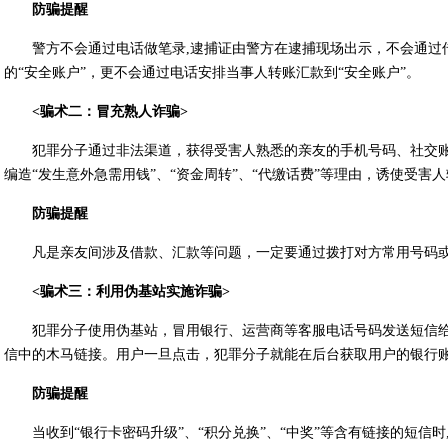
防骗提醒
警方不会通过电话做笔录,逮捕证由警方在逮捕现场出示，不会通过
的“安全账户”，更不会通过电话安排当事人转账汇款到“安全账户”。
<骗术二：冒充熟人诈骗>
犯罪分子通过非法渠道，获得受害人熟悉的亲友的手机号码、社交
编造“发生意外急需用钱”、“资金周转”、“代缴话费”等理由，诱使受害
防骗提醒
凡是亲友间涉及借款、汇款等问题，一定要通过拨打对方常用号码
<骗术三：利用伪基站实施诈骗>
犯罪分子使用伪基站，冒用银行、运营商等客服电话号码发送短信
信中的木马链接。用户一旦点击，犯罪分子就能在后台获取用户的银行账
防骗提醒
当收到“银行卡密码升级”、“积分兑换”、“中奖”等含有链接的短信