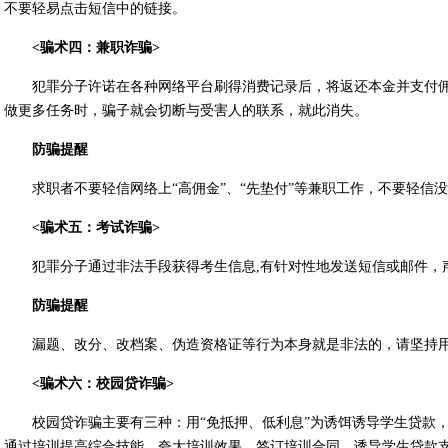
不要轻易点击短信中的链接。
<骗术四：兼职诈骗>
犯罪分子许诺在各种网络平台刷得消费记录后，将返还本金并支付
做更多任务时，骗子就会切断与受害人的联系，就此消失。
防骗提醒
求职者不要轻信网络上“高佣金”、“先垫付”等兼职工作，不要轻信
<骗术五：考试诈骗>
犯罪分子通过非法手段获得考生信息,有针对性地发送短信或邮件，声称
防骗提醒
漏题、改分、改档案、伪造资格证等行为本身就是非法的，请坚持
<骗术六：校园贷诈骗>
校园贷诈骗主要有三种：用“免抵押、低利息”为诱饵诱导学生贷款
通过培训提高综合技能，夸大培训效果，签订培训合同，诱导学生贷款