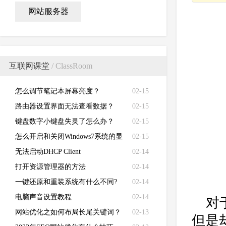
网站服务器
互联网课堂
/ ClassRoom
怎么调节笔记本屏幕亮度？
02-15
路由器设置界面无法查看数据？
02-15
键盘数字小键盘失灵了怎么办？
02-15
怎么开启和关闭Windows7系统的显
02-15
卡硬件加速功能
无法启动DHCP Client
02-14
打开资源管理器的方法
02-14
一键还原和重装系统有什么不同?
02-14
电脑声音设置教程
02-14
对
网站优化之如何布局长尾关键词？
02-13
但是