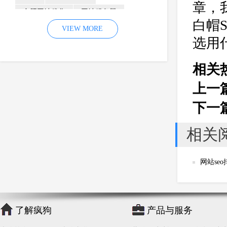
章，
合肥网站优化
网站服务器
白帽
内容
优化
VIEW MORE
网站降权
选用
网站推广
材料
网络推广
企业网站建设
效果
页面
相关
网络营销
因素
网络公司
上一
网站流量
策略
友情链接
下一
百度优化
网站收录
错误
网站seo
专业
关键词优化
相关
手机
方面
搜索引擎优化
网站se
合肥网站制作
用户体验
企业网站优化
网站关键词
网站域名
网站制作
中国
了解疯狗
产品与服务
合肥网站建设
网站转化率