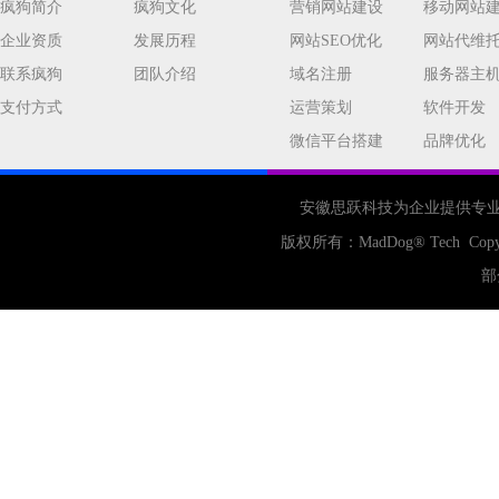
公司
网站开发
网页设计
疯狗简介
疯狗文化
营销网站建设
移动网站
企业资质
发展历程
网站SEO优化
网站代维
网站备案
电商
技术
原因
联系疯狗
团队介绍
域名注册
服务器主
网页
支付方式
运营策划
软件开发
微信平台搭建
品牌优化
安徽思跃科技为企业提供专
版权所有：
MadDog
® Tech Copy
部