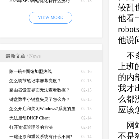
2023年SEO网站优化有什么技巧
02-13
较乱
他看
VIEW MORE
ro
他说问
不
最新文章
/ News
上班
陈一碗®面馆加盟热线
02-16
的内
怎么调节笔记本屏幕亮度？
02-15
我才
路由器设置界面无法查看数据？
02-15
么都
键盘数字小键盘失灵了怎么办？
02-15
应该
怎么开启和关闭Windows7系统的显
02-15
卡硬件加速功能
无法启动DHCP Client
02-14
网
打开资源管理器的方法
02-14
不是
一键还原和重装系统有什么不同?
02-14