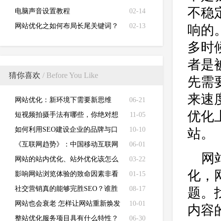
不稳
电脑声音设置教程
02-14
网站优化之如何布局长尾关键词？
02-13
响的
多时
者是
猜你喜欢
/ Before You Like
先需
来速
网站优化：新环境下需要新思维
06-21
优化
短视频拍摄手法有哪些，你绝对想
11-05
不到
如何利用SEO建设企业的品牌与口
10-10
站。
碑
《互联网趋势》：中国移动互联网
06-01
网
腾讯阿里百度称雄
网站的站内优化、站外优化该怎么
03-22
化，
做？
影响网站浏览体验的致命因素非看
01-15
不可
社交营销真的能够完胜SEO？谁胜
08-17
题。
谁负还未定！
网站也会衰老 怎样让网站重新焕发
10-01
内容
青春呢
整站优化服务项目具有什么特性？
06-30