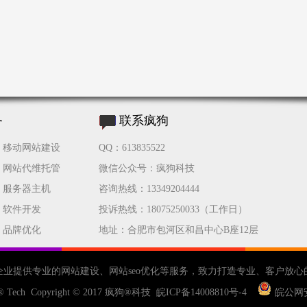
务
联系疯狗
移动网站建设
QQ：613835522
网站代维托管
微信公众号：疯狗科技
服务器主机
咨询热线：13349204444
软件开发
投诉热线：18075250033（工作日）
品牌优化
地址：合肥市包河区和昌中心B座12层
企业提供专业的
网站建设
、
网站seo优化
等服务，致力打造专业、客户放心
® Tech Copyright © 2017
疯狗®科技
皖ICP备14008810号-4
皖公网安备