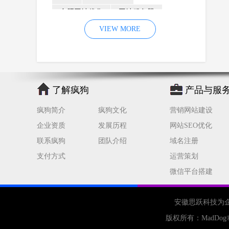
合肥网站优化
网站服务器
内容
优化
VIEW MORE
网站降权
网站推广
材料
网络推广
企业网站建设
效果
页面
网络营销
因素
网络公司
了解疯狗
产品与服
网站流量
策略
友情链接
疯狗简介
疯狗文化
营销网站建设
百度优化
网站收录
错误
企业资质
发展历程
网站SEO优化
网站seo
专业
关键词优化
联系疯狗
团队介绍
域名注册
手机
方面
搜索引擎优化
支付方式
运营策划
合肥网站制作
用户体验
微信平台搭建
企业网站优化
网站关键词
网站域名
网站制作
中国
安徽思跃科技为
合肥网站建设
网站转化率
版权所有：
MadDog