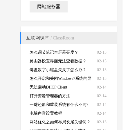
网站服务器
互联网课堂
/ ClassRoom
怎么调节笔记本屏幕亮度？
02-15
路由器设置界面无法查看数据？
02-15
键盘数字小键盘失灵了怎么办？
02-15
怎么开启和关闭Windows7系统的显
02-15
卡硬件加速功能
无法启动DHCP Client
02-14
打开资源管理器的方法
02-14
一键还原和重装系统有什么不同?
02-14
电脑声音设置教程
02-14
网站优化之如何布局长尾关键词？
02-13