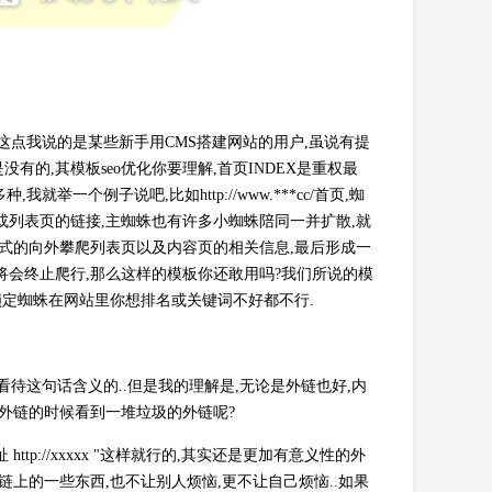
,这点我说的是某些新手用CMS搭建网站的用户,虽说有提
有的,其模板seo优化你要理解,首页INDEX是重权最
一个例子说吧,比如http://www.***cc/首页,蜘
或列表页的链接,主蜘蛛也有许多小蜘蛛陪同一并扩散,就
扩式的向外攀爬列表页以及内容页的相关信息,最后形成一
将会终止爬行,那么这样的模板你还敢用吗?我们所说的模
锁定蜘蛛在网站里你想排名或关键词不好都不行.
看待这句话含义的..但是我的理解是,无论是外链也好,内
外链的时候看到一堆垃圾的外链呢?
p://xxxxx "这样就行的,其实还是更加有意义性的外
上的一些东西,也不让别人烦恼,更不让自己烦恼..如果