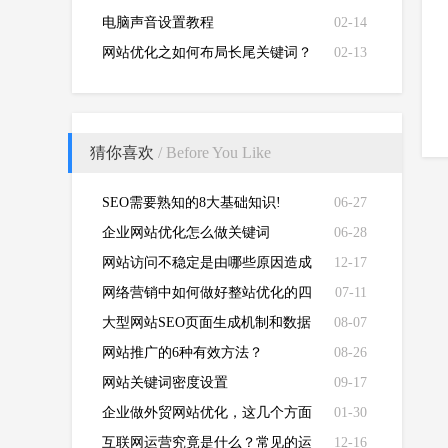
电脑声音设置教程
02-14
网站优化之如何布局长尾关键词？
02-13
猜你喜欢
/ Before You Like
SEO需要熟知的8大基础知识!
06-27
企业网站优化怎么做关键词
06-28
网站访问不稳定是由哪些原因造成
12-17
的？
网络营销中如何做好整站优化的四
07-11
个关键
大型网站SEO页面生成机制和数据
08-07
分析
网站推广的6种有效方法？
08-26
网站关键词密度设置
09-17
企业做外贸网站优化，这几个方面
01-30
必须要做好
互联网运营究竟是什么？常见的运
12-16