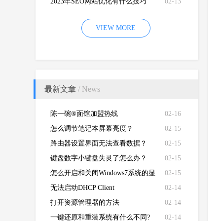
2023年SEO网站优化有什么技巧
02-13
VIEW MORE
最新文章
/ News
陈一碗®面馆加盟热线
02-16
怎么调节笔记本屏幕亮度？
02-15
路由器设置界面无法查看数据？
02-15
键盘数字小键盘失灵了怎么办？
02-15
怎么开启和关闭Windows7系统的显
02-15
卡硬件加速功能
无法启动DHCP Client
02-14
打开资源管理器的方法
02-14
一键还原和重装系统有什么不同?
02-14