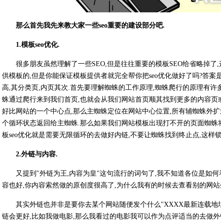
那么首先我先来教大家一些seo重要的建设部分吧.
1.模板seo优化.
很多朋友虽然理解了一些SEO,但是往往重要的模板SEO给省略掉了
供模板的,但是你能保证模板提供者就完全帮你把seo优化做好了吗?答案是没
高,其分类页,内页其次.首先要理解蜘蛛的工作原理,蜘蛛爬行的原理有许多种,我就举
蛛通过爬行来到我们首页,也就会从我们网站首页顺其找到更多的内容页
好比网站的一个中心点,那么主蜘蛛定位在网站中心位置,所有辅蜘蛛外
个循环状态返回给主蜘蛛.那么如果我们网站模板出现打不开的页面蜘蛛
板seo优化就是需要无限循环的去做好内链,不要让蜘蛛找到终止点,这样
2.外链与内容.
又提到"外链为王,内容为皇"这句流行的词句了,我不知道各位是如何
容也好,你内容索然做的原创度很高了,为什么我有的时候去查看别的网站
其实外链也并非是要你去某个网站随便发个什么"XXXX最新连载地址 htt
链会更好,比如我做电影,那么我看过的电影我可以作为点评适当的去做外链