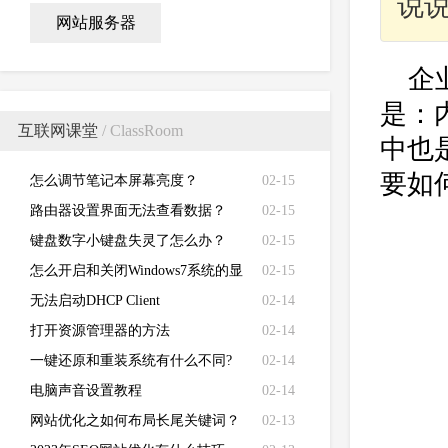
说
网站服务器
企
是：
互联网课堂
/ ClassRoom
中也
要如
怎么调节笔记本屏幕亮度？
02-15
路由器设置界面无法查看数据？
02-15
键盘数字小键盘失灵了怎么办？
02-15
怎么开启和关闭Windows7系统的显
02-15
卡硬件加速功能
无法启动DHCP Client
02-14
打开资源管理器的方法
02-14
一键还原和重装系统有什么不同?
02-14
电脑声音设置教程
02-14
网站优化之如何布局长尾关键词？
02-13