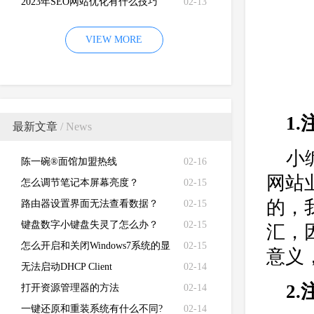
2023年SEO网站优化有什么技巧
02-13
VIEW MORE
1
最新文章
/ News
小
陈一碗®面馆加盟热线
02-16
网站
怎么调节笔记本屏幕亮度？
02-15
的，
路由器设置界面无法查看数据？
02-15
键盘数字小键盘失灵了怎么办？
02-15
汇，
怎么开启和关闭Windows7系统的显
02-15
意义
卡硬件加速功能
无法启动DHCP Client
02-14
2
打开资源管理器的方法
02-14
一键还原和重装系统有什么不同?
02-14