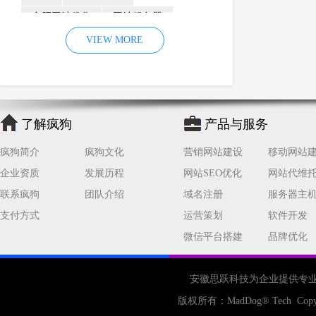
合肥网站优化
网站服务器
内容
优化
VIEW MORE
网站降权
网站推广
材料
网络推广
企业网站建设
效果
页面
网络营销
因素
网络公司
了解疯狗
产品与服务
网站流量
策略
友情链接
疯狗简介
疯狗文化
营销网站建设
移动网站
百度优化
网站收录
错误
企业资质
发展历程
网站SEO优化
网站代维
网站seo
专业
关键词优化
联系疯狗
团队介绍
域名注册
服务器主
手机
方面
搜索引擎优化
支付方式
运营策划
软件开发
合肥网站制作
用户体验
微信平台搭建
品牌优化
企业网站优化
网站关键词
网站域名
网站制作
中国
安徽思跃科技为企业提供专
合肥网站建设
网站转化率
版权所有：
MadDog
® Tech Copy