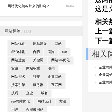
这两
化
网站优化架构带来的影响？
10-04
这是
相关
上一
网站标签
/ Tags
下一
网站优化
网站建设
网站
相关
seo
SEO优化
合肥
疯狗
网站运营
关键词
网站seo优化
企业网
安徽
网站权重
滁州
企业网
网站排名
科技
企业网站
企业网
搜索引擎
服务器
互联网
技巧
企业
域名
seo网站优化
网站设计
方法
用户
合肥做网站