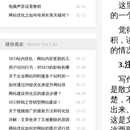
这
电脑声音设置教程
02-14
的一
网站优化之如何布局长尾关键词？
02-13
觉
积，
猜你喜欢
/ Before You Like
的情
SEO站内优化：网站内容更新的几
09-22
3
个技巧
用户访问行为：对SEO的影响有哪
01-09
些？
关于企业网站同时建多个站时的一
05-15
写
些看法？
如何通过内链优化来提升网站排
05-25
是散
名？
网站建设简化后的建设步骤？
04-20
楚，
SEO营销之营销型网站建设！
04-17
出来
关于视频推广的最新方法和转化技
11-02
这是
巧
详解：文章收录了又被删除的原因
08-23
有哪些
网站优化如何对网站的图片进行优
11-02