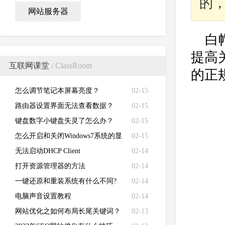
的
网站服务器
白
提高
互联网课堂
/ ClassRoom
的正
怎么调节笔记本屏幕亮度？
02-15
路由器设置界面无法查看数据？
02-15
键盘数字小键盘失灵了怎么办？
02-15
怎么开启和关闭Windows7系统的显
02-15
卡硬件加速功能
无法启动DHCP Client
02-14
打开资源管理器的方法
02-14
一键还原和重装系统有什么不同?
02-14
电脑声音设置教程
02-14
网站优化之如何布局长尾关键词？
02-13