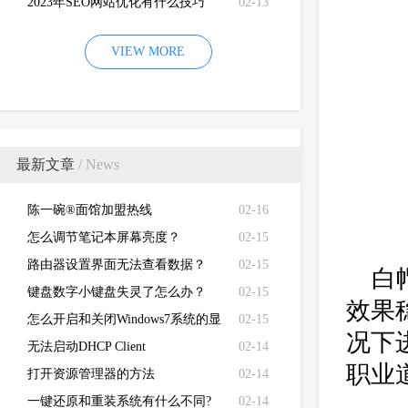
2023年SEO网站优化有什么技巧
02-13
VIEW MORE
最新文章
/ News
陈一碗®面馆加盟热线
02-16
怎么调节笔记本屏幕亮度？
02-15
路由器设置界面无法查看数据？
02-15
白
键盘数字小键盘失灵了怎么办？
02-15
效果
怎么开启和关闭Windows7系统的显
02-15
况下
卡硬件加速功能
无法启动DHCP Client
02-14
职业
打开资源管理器的方法
02-14
一键还原和重装系统有什么不同?
02-14