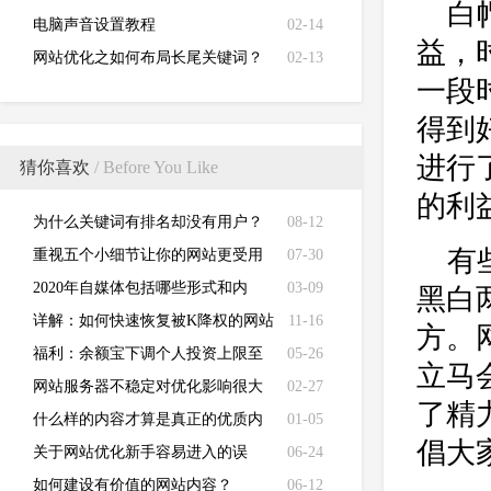
白
电脑声音设置教程
02-14
益，
网站优化之如何布局长尾关键词？
02-13
一段
得到
进行
猜你喜欢
/ Before You Like
的利
为什么关键词有排名却没有用户？
08-12
有
重视五个小细节让你的网站更受用
07-30
户喜爱！
2020年自媒体包括哪些形式和内
03-09
黑白
容？
详解：如何快速恢复被K降权的网站
11-16
方。
福利：余额宝下调个人投资上限至
05-26
立马
25万元
网站服务器不稳定对优化影响很大
02-27
了精
什么样的内容才算是真正的优质内
01-05
倡大
容？
关于网站优化新手容易进入的误
06-24
区！
如何建设有价值的网站内容？
06-12