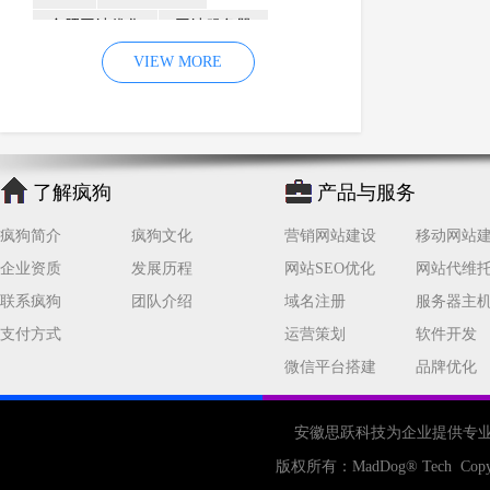
合肥网站优化
网站服务器
内容
优化
VIEW MORE
网站降权
网站推广
材料
网络推广
企业网站建设
效果
页面
网络营销
因素
网络公司
了解疯狗
产品与服务
网站流量
策略
友情链接
疯狗简介
疯狗文化
营销网站建设
移动网站
百度优化
网站收录
错误
企业资质
发展历程
网站SEO优化
网站代维
网站seo
专业
关键词优化
联系疯狗
团队介绍
域名注册
服务器主
手机
方面
搜索引擎优化
支付方式
运营策划
软件开发
合肥网站制作
用户体验
微信平台搭建
品牌优化
企业网站优化
网站关键词
网站域名
网站制作
中国
安徽思跃科技为企业提供专
合肥网站建设
网站转化率
版权所有：
MadDog
® Tech Copy