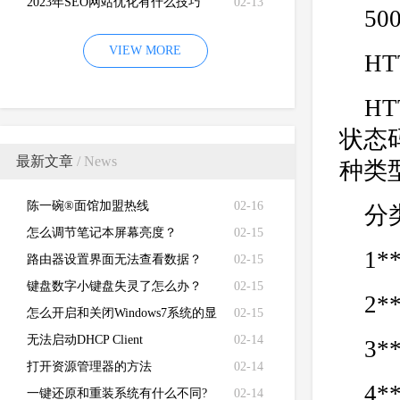
2023年SEO网站优化有什么技巧
02-13
50
VIEW MORE
H
H
状态
最新文章
/ News
种类
陈一碗®面馆加盟热线
02-16
分
怎么调节笔记本屏幕亮度？
02-15
1
路由器设置界面无法查看数据？
02-15
键盘数字小键盘失灵了怎么办？
02-15
2
怎么开启和关闭Windows7系统的显
02-15
卡硬件加速功能
无法启动DHCP Client
02-14
3
打开资源管理器的方法
02-14
4
一键还原和重装系统有什么不同?
02-14