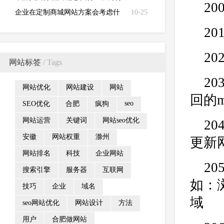
2
通被央行各罚款3万元
企业在定制商城网站方案会考虑什
10-25
么？
2
2
网站标签
/ Tags
20
网站优化
网站建设
网站
回的
seo
SEO优化
合肥
疯狗
网站运营
关键词
网站seo优化
2
安徽
网站权重
滁州
更新
网站排名
科技
企业网站
2
搜索引擎
服务器
互联网
如：
技巧
企业
域名
域
seo网站优化
网站设计
方法
用户
合肥做网站