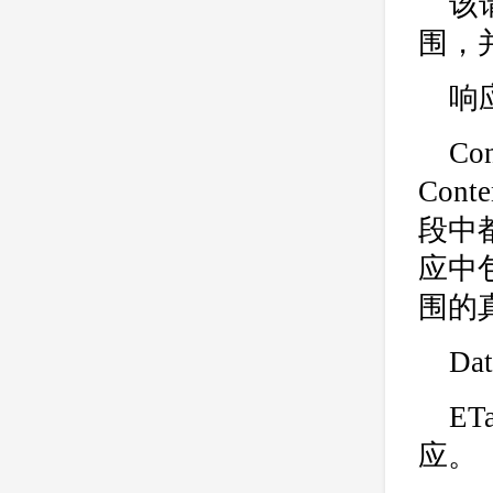
该
围，并
响
C
Cont
段中都
应中包
围的
Dat
ET
应。