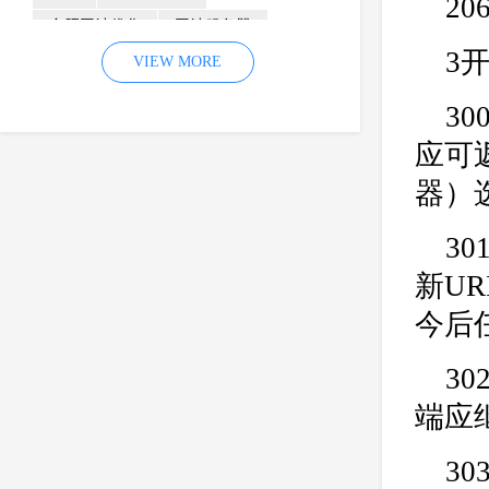
20
合肥网站优化
网站服务器
3
内容
优化
VIEW MORE
网站降权
网站推广
材料
网络推广
30
企业网站建设
效果
页面
应可
网络营销
因素
网络公司
器）
网站流量
策略
友情链接
30
百度优化
网站收录
错误
网站seo
专业
关键词优化
新U
手机
方面
搜索引擎优化
今后
合肥网站制作
用户体验
3
企业网站优化
网站关键词
端应
网站域名
网站制作
中国
合肥网站建设
网站转化率
30