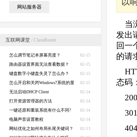
以响
网站服务器
当
发出
互联网课堂
/ ClassRoom
回一个
的请
怎么调节笔记本屏幕亮度？
02-15
路由器设置界面无法查看数据？
02-15
HT
键盘数字小键盘失灵了怎么办？
02-15
态码
怎么开启和关闭Windows7系统的显
02-15
卡硬件加速功能
无法启动DHCP Client
02-14
20
打开资源管理器的方法
02-14
一键还原和重装系统有什么不同?
02-14
3
电脑声音设置教程
02-14
4
网站优化之如何布局长尾关键词？
02-13