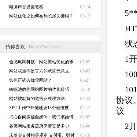
电脑声音设置教程
02-14
5
网站优化之如何布局长尾关键词？
02-13
H
状
猜你喜欢
/ Before You Like
1
合肥疯狗科技；网站整站优化的步
03-05
骤有哪些？
网站权重不是官方的就毫无意义
01-03
1
了？
如何正确去优化网站？
08-27
10
蜘蛛池教你网站图片的优化技巧
12-18
协议
网站被劫持的危害及处理方法
02-24
SEO工作中外链建设15个最佳技
09-12
议
巧！
扪心自问微信自媒体：我们该如何
08-09
2
做好一切？
各类网站服务器所需带宽是多少
02-06
未落实支付相关规定 支付宝、财付
05-10