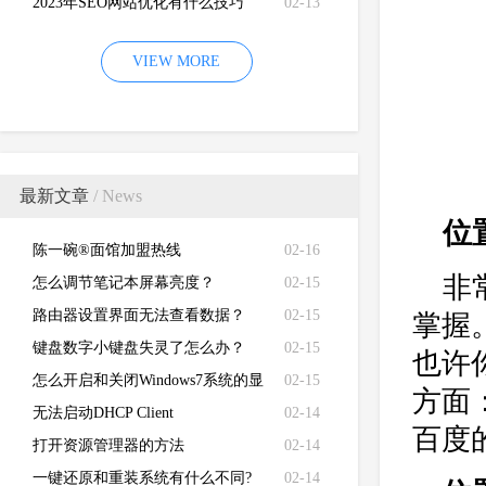
2023年SEO网站优化有什么技巧
02-13
VIEW MORE
最新文章
/ News
位
陈一碗®面馆加盟热线
02-16
非
怎么调节笔记本屏幕亮度？
02-15
路由器设置界面无法查看数据？
02-15
掌握
键盘数字小键盘失灵了怎么办？
02-15
也许
怎么开启和关闭Windows7系统的显
02-15
方面
卡硬件加速功能
无法启动DHCP Client
02-14
百度
打开资源管理器的方法
02-14
一键还原和重装系统有什么不同?
02-14