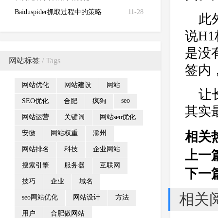
Baiduspider抓取过程中的策略
11-28
此
说H
是没
网站标签
/ Tags
签内
网站优化
网站建设
网站
让
seo
SEO优化
合肥
疯狗
其实
网站运营
关键词
网站seo优化
安徽
网站权重
滁州
相关
网站排名
科技
企业网站
上一
搜索引擎
服务器
互联网
下一
技巧
企业
域名
相关
seo网站优化
网站设计
方法
用户
合肥做网站