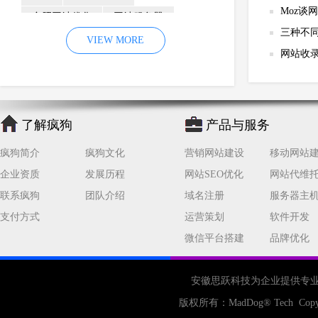
Moz谈
合肥网站优化
网站服务器
三种不
内容
优化
VIEW MORE
网站降权
网站收
网站推广
材料
网络推广
企业网站建设
效果
页面
网络营销
因素
网络公司
了解疯狗
产品与服务
网站流量
策略
友情链接
疯狗简介
疯狗文化
营销网站建设
移动网站
百度优化
网站收录
错误
企业资质
发展历程
网站SEO优化
网站代维
网站seo
专业
关键词优化
联系疯狗
团队介绍
域名注册
服务器主
手机
方面
搜索引擎优化
支付方式
运营策划
软件开发
合肥网站制作
用户体验
微信平台搭建
品牌优化
企业网站优化
网站关键词
网站域名
网站制作
中国
安徽思跃科技为企业提供专
合肥网站建设
网站转化率
版权所有：
MadDog
® Tech Copy