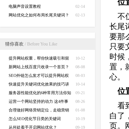
位
电脑声音设置教程
02-14
不
网站优化之如何布局长尾关键词？
02-13
长尾
要那
猜你喜欢
/ Before You Like
只要
时候
提升网站权重，帮你快速吸引和留
10-12
置，
住目标客户！
新网站上线百度只收录一个首页？
08-08
心。
SEO外链怎么发才可以提升网站权
08-03
重？
快速提升关键词优化效果的技巧讲
10-14
位
解！
服务器性能优化的6种常用方法你知
09-21
道吗？
运营一个网站坚持的动力 这4件事
08-26
看
要做好
合理做好网络营销定位，走稳营销
01-08
白了
每一步!
怎么SEO优化节日类的关键词
10-19
页。
从何处着手开启网站优化？
09-19