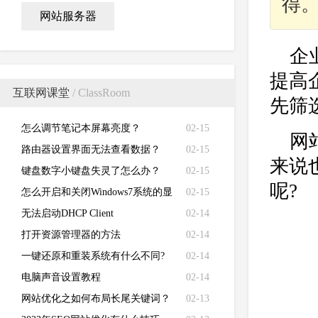
得
网站服务器
企
提高
互联网课堂
/ ClassRoom
先筛
怎么调节笔记本屏幕亮度？
02-15
网
路由器设置界面无法查看数据？
02-15
来说
键盘数字小键盘失灵了怎么办？
02-15
呢?
怎么开启和关闭Windows7系统的显
02-15
卡硬件加速功能
无法启动DHCP Client
02-14
打开资源管理器的方法
02-14
一键还原和重装系统有什么不同?
02-14
电脑声音设置教程
02-14
网站优化之如何布局长尾关键词？
02-13