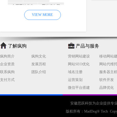
合肥网站优化
网站服务器
内容
优化
VIEW MORE
网站降权
网站推广
材料
网络推广
企业网站建设
效果
页面
网络营销
因素
网络公司
了解疯狗
产品与服务
网站流量
策略
友情链接
疯狗简介
疯狗文化
营销网站建设
移动网站
百度优化
网站收录
错误
企业资质
发展历程
网站SEO优化
网站代维
网站seo
专业
关键词优化
联系疯狗
团队介绍
域名注册
服务器主
手机
方面
搜索引擎优化
支付方式
运营策划
软件开发
合肥网站制作
用户体验
微信平台搭建
品牌优化
企业网站优化
网站关键词
网站域名
网站制作
中国
安徽思跃科技为企业提供专
合肥网站建设
网站转化率
版权所有：
MadDog
® Tech Copy