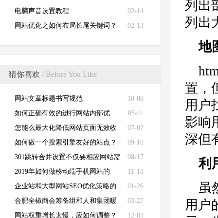
列出
电脑声音设置教程
02-14
列出
网站优化之如何布局长尾关键词？
02-13
地
h
猜你喜欢
/ Before You Like
置，
网站文章标题书写规范
10-08
用户
如何正确有效的进行网站内部优
05-11
影响
化？
怎能么最大化降低网站页面无效收
07-07
深但
录?
如何做一个搜索引擎友好的站点？
09-10
301跳转合并设置不仅要相应网站需
08-17
利
求更要考虑对seo优化的阻碍作用！
2019年如何做移动端手机网站的
11-18
虽
SEO优化？
企业站和大型网站SEO优化策略的
01-26
区别
合肥全椒商会筹备组和人和集团暖
03-27
用户
春交流活动
网站权重增长太慢，应如何调整？
12-03