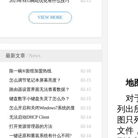
2023年SEO网站优化有什么技巧
02-13
VIEW MORE
最新文章
/ News
陈一碗®面馆加盟热线
02-16
怎么调节笔记本屏幕亮度？
02-15
地
路由器设置界面无法查看数据？
02-15
对
键盘数字小键盘失灵了怎么办？
02-15
列出
怎么开启和关闭Windows7系统的显
02-15
卡硬件加速功能
无法启动DHCP Client
02-14
图只
打开资源管理器的方法
02-14
文件
一键还原和重装系统有什么不同?
02-14