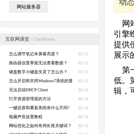
动
网站服务器
网
引擎
互联网课堂
/ ClassRoom
提供
展示
怎么调节笔记本屏幕亮度？
02-15
路由器设置界面无法查看数据？
02-15
第
键盘数字小键盘失灵了怎么办？
02-15
低。
怎么开启和关闭Windows7系统的显
02-15
辑，
卡硬件加速功能
无法启动DHCP Client
02-14
打开资源管理器的方法
02-14
一键还原和重装系统有什么不同?
02-14
电脑声音设置教程
02-14
网站优化之如何布局长尾关键词？
02-13