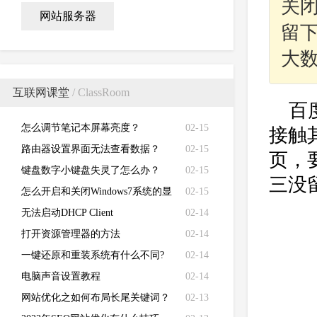
关
网站服务器
留
大数
互联网课堂
/ ClassRoom
百
怎么调节笔记本屏幕亮度？
02-15
接触
路由器设置界面无法查看数据？
02-15
页，
键盘数字小键盘失灵了怎么办？
02-15
三没
怎么开启和关闭Windows7系统的显
02-15
卡硬件加速功能
无法启动DHCP Client
02-14
打开资源管理器的方法
02-14
一键还原和重装系统有什么不同?
02-14
电脑声音设置教程
02-14
网站优化之如何布局长尾关键词？
02-13