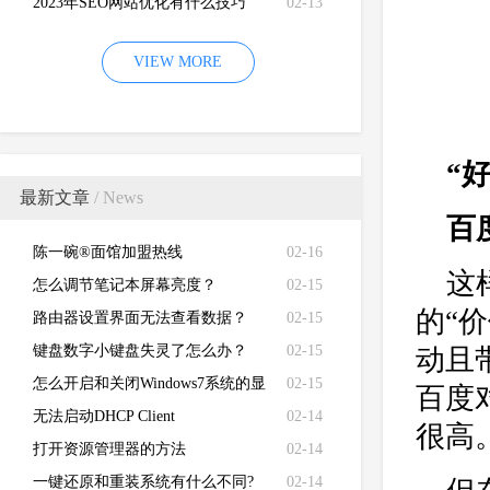
2023年SEO网站优化有什么技巧
02-13
VIEW MORE
“
最新文章
/ News
百
陈一碗®面馆加盟热线
02-16
这
怎么调节笔记本屏幕亮度？
02-15
的“
路由器设置界面无法查看数据？
02-15
键盘数字小键盘失灵了怎么办？
02-15
动且
怎么开启和关闭Windows7系统的显
02-15
百度
卡硬件加速功能
无法启动DHCP Client
02-14
很高
打开资源管理器的方法
02-14
一键还原和重装系统有什么不同?
02-14