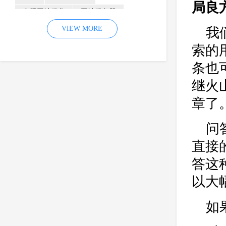
局良
合肥网站优化
网站服务器
内容
优化
VIEW MORE
网站降权
我
网站推广
材料
网络推广
索的
企业网站建设
效果
页面
条也
网络营销
因素
网络公司
继火
网站流量
策略
友情链接
章了
百度优化
网站收录
错误
问
网站seo
专业
关键词优化
直接
手机
方面
搜索引擎优化
答这
合肥网站制作
用户体验
以大
企业网站优化
网站关键词
网站域名
网站制作
中国
如
合肥网站建设
网站转化率