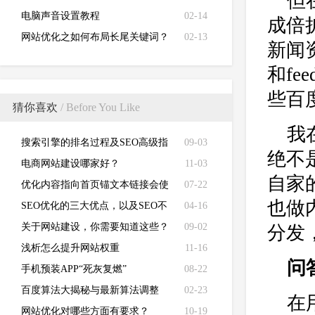
但
电脑声音设置教程
02-14
成倍
网站优化之如何布局长尾关键词？
02-13
新闻
和f
些百
猜你喜欢
/ Before You Like
我
搜索引擎的排名过程及SEO高级指
09-03
绝不
令
电商网站建设哪家好？
11-03
自家
优化内容指向首页锚文本链接会使
07-22
也做
网站排名更加稳定！
SEO优化的三大优点，以及SEO不
04-16
可忽视的三大技巧！
关于网站建设，你需要知道这些？
09-02
分发
浅析怎么提升网站权重
11-16
问
手机预装APP“死灰复燃”
08-22
百度算法大揭秘与最新算法调整
02-23
在
网站优化对哪些方面有要求？
10-19