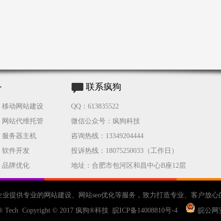
务
联系疯狗
移动网站建设
QQ：613835522
网站代维托管
微信公众号：疯狗科技
服务器主机
咨询热线：13349204444
软件开发
投诉热线：18075250033（工作日）
品牌优化
地址：合肥市包河区和昌中心B座12层
企业提供专业的
网站建设
、
网站seo优化
等服务，致力打造专业、客户放心
® Tech Copyright © 2017
疯狗®科技
皖ICP备14008810号-4
皖公网安备