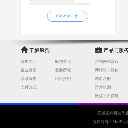
合肥网站优化
网站服务器
内容
优化
VIEW MORE
网站降权
网站推广
材料
网络推广
企业网站建设
效果
页面
网络营销
因素
网络公司
了解疯狗
产品与服
网站流量
策略
友情链接
疯狗简介
疯狗文化
营销网站建设
百度优化
网站收录
错误
企业资质
发展历程
网站SEO优化
网站seo
专业
关键词优化
联系疯狗
团队介绍
域名注册
手机
方面
搜索引擎优化
支付方式
运营策划
合肥网站制作
用户体验
微信平台搭建
企业网站优化
网站关键词
网站域名
网站制作
中国
安徽思跃科技为
合肥网站建设
网站转化率
版权所有：
MadDog