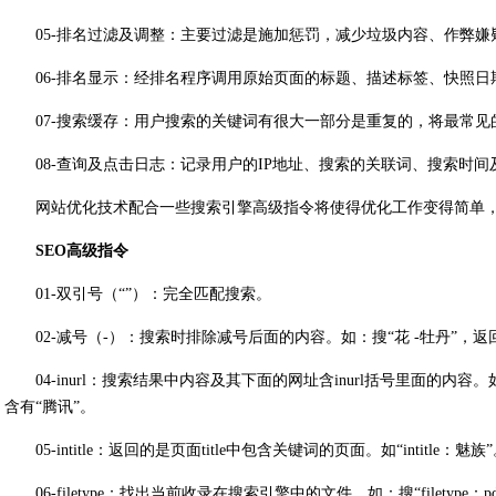
05-排名过滤及调整：主要过滤是施加惩罚，减少垃圾内容、作弊嫌
06-排名显示：经排名程序调用原始页面的标题、描述标签、快照日
07-搜索缓存：用户搜索的关键词有很大一部分是重复的，将最常
08-查询及点击日志：记录用户的IP地址、搜索的关联词、搜索时
网站优化技术配合一些搜索引擎高级指令将使得优化工作变得简单，以下是
SEO高级指令
01-双引号（“”）：完全匹配搜索。
02-减号（-）：搜索时排除减号后面的内容。如：搜“花 -牡丹”，返
04-inurl：搜索结果中内容及其下面的网址含inurl括号里面的内容
含有“腾讯”。
05-intitle：返回的是页面title中包含关键词的页面。如“intitle：魅族
06-filetype：找出当前收录在搜索引擎中的文件。如：搜“filetyp