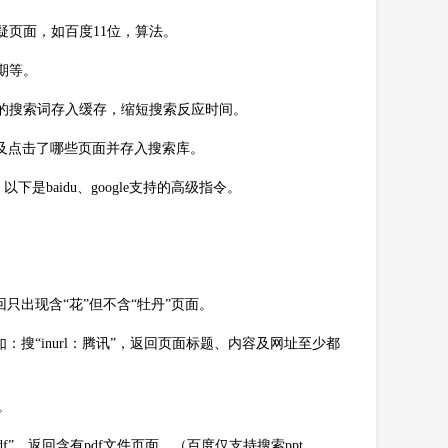
疑页面，如百度11位，算法。
期等。
见的搜索词存入缓存，缩短搜索反应时间。
间及点击了哪些页面并存入搜索库。
baidu、google支持的高级指令。
回只出现含“花”但不含“牡丹”页面。
。如：搜“inurl：腾讯”，返回页面标题、内容及网址至少都
”。
e：pdf”，返回含有pdf文件页面。（百度仅支持搜索ppt、