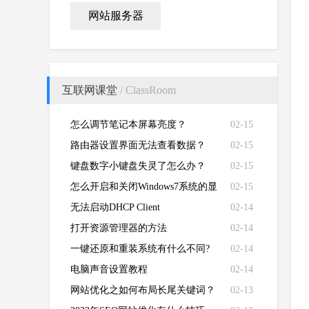
网站服务器
互联网课堂
/ ClassRoom
怎么调节笔记本屏幕亮度？
02-15
路由器设置界面无法查看数据？
02-15
键盘数字小键盘失灵了怎么办？
02-15
怎么开启和关闭Windows7系统的显
02-15
卡硬件加速功能
无法启动DHCP Client
02-14
打开资源管理器的方法
02-14
一键还原和重装系统有什么不同?
02-14
电脑声音设置教程
02-14
网站优化之如何布局长尾关键词？
02-13