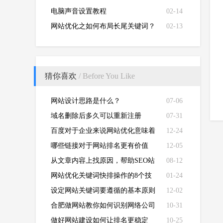
电脑声音设置教程
02-14
网站优化之如何布局长尾关键词？
02-13
猜你喜欢
/ Before You Like
网站设计思路是什么？
07-06
域名删除后多久可以重新注册
07-31
百度对于企业来说网站优化意味着
12-24
什么?
哪些链接对于网站排名更有价值
12-05
从文章内容上找原因，帮助SEO站
08-12
长提高阅读率
网站优化关键词快排操作的8个技
01-24
巧！
设定网站关键词要遵循的基本原则
12-02
合肥做网站教你如何识别网络公司
10-31
做好网站建设如何让排名更稳定
10-25