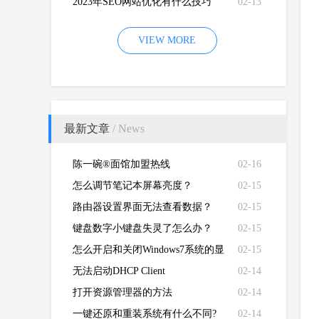
2023年SEO网站优化有什么技巧
02-13
VIEW MORE
最新文章
/ News
陈一碗®面馆加盟热线
02-16
怎么调节笔记本屏幕亮度？
02-15
路由器设置界面无法查看数据？
02-15
键盘数字小键盘失灵了怎么办？
02-15
怎么开启和关闭Windows7系统的显
02-15
卡硬件加速功能
无法启动DHCP Client
02-14
打开资源管理器的方法
02-14
一键还原和重装系统有什么不同?
02-14