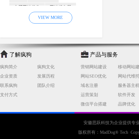
合肥网站优化
网站服务器
内容
优化
VIEW MORE
网站降权
网站推广
材料
网络推广
企业网站建设
效果
页面
网络营销
因素
网络公司
了解疯狗
产品与服务
网站流量
策略
友情链接
疯狗简介
疯狗文化
营销网站建设
移动网站
百度优化
网站收录
错误
企业资质
发展历程
网站SEO优化
网站代维
网站seo
专业
关键词优化
联系疯狗
团队介绍
域名注册
服务器主
手机
方面
搜索引擎优化
支付方式
运营策划
软件开发
合肥网站制作
用户体验
微信平台搭建
品牌优化
企业网站优化
网站关键词
网站域名
网站制作
中国
安徽思跃科技为企业提供专
合肥网站建设
网站转化率
版权所有：
MadDog
® Tech Copy