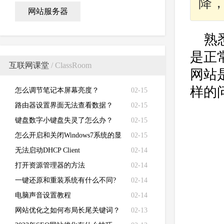
降
网站服务器
熟
是正
互联网课堂
/ ClassRoom
网站
样的
怎么调节笔记本屏幕亮度？
02-15
路由器设置界面无法查看数据？
02-15
键盘数字小键盘失灵了怎么办？
02-15
怎么开启和关闭Windows7系统的显
02-15
卡硬件加速功能
无法启动DHCP Client
02-14
打开资源管理器的方法
02-14
一键还原和重装系统有什么不同?
02-14
电脑声音设置教程
02-14
网站优化之如何布局长尾关键词？
02-13