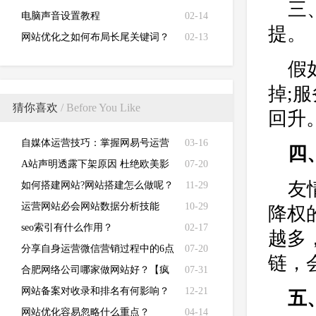
三
电脑声音设置教程
02-14
提。
网站优化之如何布局长尾关键词？
02-13
假
掉;
猜你喜欢
/ Before You Like
回升
自媒体运营技巧：掌握网易号运营
03-16
四
方法！
A站声明透露下架原因 杜绝欧美影
07-20
友
视上传
如何搭建网站?网站搭建怎么做呢？
11-29
运营网站必会网站数据分析技能
10-29
降权
seo索引有什么作用？
02-17
越多
分享自身运营微信营销过程中的6点
07-20
链，
心得
合肥网络公司哪家做网站好？【疯
07-31
狗原创】
网站备案对收录和排名有何影响？
12-21
五
网站优化容易忽略什么重点？
04-14