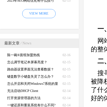
2023年SEO网站优化有什么技巧
02-13
VIEW MORE
一
网
最新文章
/ News
的整
陈一碗®面馆加盟热线
02-16
二
怎么调节笔记本屏幕亮度？
02-15
路由器设置界面无法查看数据？
02-15
搜
键盘数字小键盘失灵了怎么办？
02-15
被降
怎么开启和关闭Windows7系统的显
02-15
了什
卡硬件加速功能
无法启动DHCP Client
02-14
好的
打开资源管理器的方法
02-14
一键还原和重装系统有什么不同?
02-14