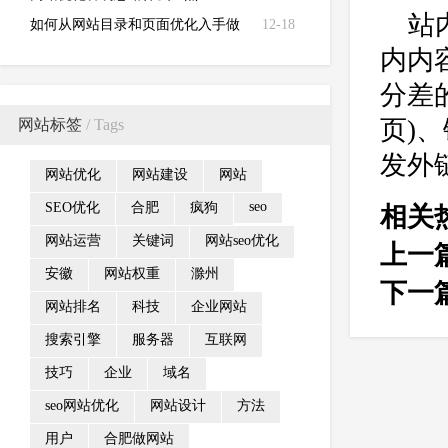
站
如何从网站目录和页面优化入手做
12-18
内内
好网站运营
分差
页)
网站标签
/ Tags
发外
网站优化
网站建设
网站
seo
SEO优化
合肥
疯狗
相关
网站运营
关键词
网站seo优化
上一
安徽
网站权重
滁州
下一
网站排名
科技
企业网站
搜索引擎
服务器
互联网
技巧
企业
域名
seo网站优化
网站设计
方法
用户
合肥做网站