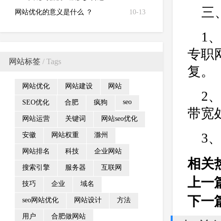
三
2%-8%？
网站优化的意义是什么 ？
10-13
1
专职
网站标签
/ Tags
复。
网站优化
网站建设
网站
2
seo
SEO优化
合肥
疯狗
带宽
网站运营
关键词
网站seo优化
3
安徽
网站权重
滁州
网站排名
科技
企业网站
相关
搜索引擎
服务器
互联网
上一
技巧
企业
域名
下一
seo网站优化
网站设计
方法
用户
合肥做网站