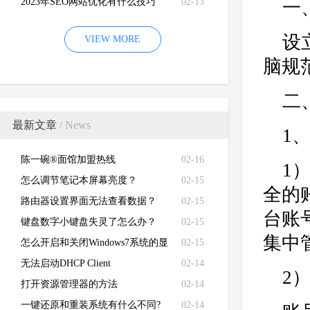
2023年SEO网站优化有什么技巧
02-13
一
设
VIEW MORE
脑规
二
最新文章
/ News
1
陈一碗®面馆加盟热线
02-16
1
怎么调节笔记本屏幕亮度？
02-15
全的
路由器设置界面无法查看数据？
02-15
台账
键盘数字小键盘失灵了怎么办？
02-15
集中
怎么开启和关闭Windows7系统的显
02-15
卡硬件加速功能
无法启动DHCP Client
02-14
2
打开资源管理器的方法
02-14
一键还原和重装系统有什么不同?
02-14