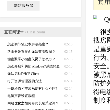
套
网站服务器
很
互联网课堂
/ ClassRoom
搜房
怎么调节笔记本屏幕亮度？
02-15
是重
路由器设置界面无法查看数据？
02-15
行为
键盘数字小键盘失灵了怎么办？
02-15
安全
怎么开启和关闭Windows7系统的显
02-15
被黑
卡硬件加速功能
无法启动DHCP Client
02-14
打开资源管理器的方法
02-14
防护
一键还原和重装系统有什么不同?
02-14
得电
电脑声音设置教程
02-14
制度
网站优化之如何布局长尾关键词？
02-13