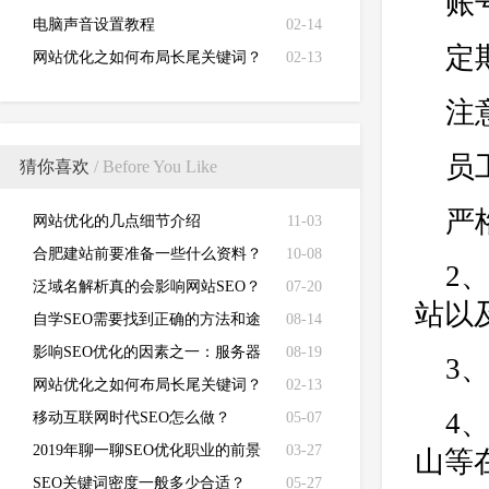
账
电脑声音设置教程
02-14
定
网站优化之如何布局长尾关键词？
02-13
注
员
猜你喜欢
/ Before You Like
严
网站优化的几点细节介绍
11-03
合肥建站前要准备一些什么资料？
10-08
2
泛域名解析真的会影响网站SEO？
07-20
站以
自学SEO需要找到正确的方法和途
08-14
径
影响SEO优化的因素之一：服务器
08-19
3
配置的好坏
网站优化之如何布局长尾关键词？
02-13
4
移动互联网时代SEO怎么做？
05-07
2019年聊一聊SEO优化职业的前景
03-27
山等
将会是怎样的！
SEO关键词密度一般多少合适？
05-27