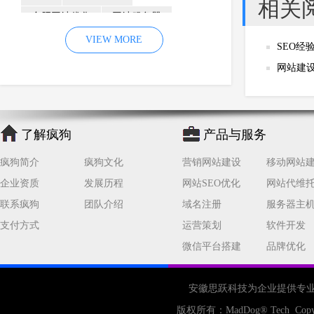
相关
合肥网站优化
网站服务器
内容
优化
VIEW MORE
网站降权
SEO经
网站推广
材料
网络推广
网站建
企业网站建设
效果
页面
网络营销
因素
网络公司
网站流量
策略
友情链接
了解疯狗
产品与服务
百度优化
网站收录
错误
疯狗简介
疯狗文化
营销网站建设
移动网站
网站seo
专业
关键词优化
企业资质
发展历程
网站SEO优化
网站代维
手机
方面
搜索引擎优化
联系疯狗
团队介绍
域名注册
服务器主
合肥网站制作
用户体验
支付方式
运营策划
软件开发
微信平台搭建
品牌优化
企业网站优化
网站关键词
网站域名
网站制作
中国
安徽思跃科技为企业提供专
合肥网站建设
网站转化率
版权所有：
MadDog
® Tech Copy