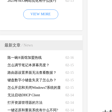
2023年SEO网站优化有什么技巧
02-13
VIEW MORE
最新文章
/ News
陈一碗®面馆加盟热线
02-16
怎么调节笔记本屏幕亮度？
02-15
路由器设置界面无法查看数据？
02-15
键盘数字小键盘失灵了怎么办？
02-15
怎么开启和关闭Windows7系统的显
02-15
卡硬件加速功能
无法启动DHCP Client
02-14
打开资源管理器的方法
02-14
一键还原和重装系统有什么不同?
02-14