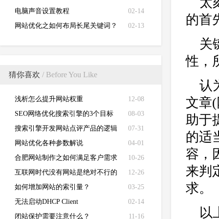
太
电脑声音设置教程
02-14
的首
网站优化之如何布局长尾关键词？
02-13
关
性，
猜你喜欢
/ Before You Like
认
浅析怎么提升网站权重
12-08
文章
SEO网络优化搜索引擎的3个目标
08-03
助于
搜索引擎开发网站点评产品的逻辑
07-31
的适
网站优化各种参数解说
04-01
容，
合肥网站制作之如何满足客户需求
10-26
来判
互联网时代没有网站是绝对不行的
12-26
求。
如何增加网站的索引量？
03-25
无法启动DHCP Client
02-14
以
闭站保护需要注意什么？
11-16