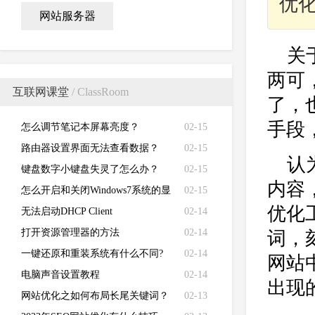
优
网站服务器
关
两可
互联网课堂
/ ClassRoom
了，
手段
怎么调节笔记本屏幕亮度？
02-15
路由器设置界面无法查看数据？
02-15
认
键盘数字小键盘失灵了怎么办？
02-15
内容
怎么开启和关闭Windows7系统的显
02-15
优化
卡硬件加速功能
无法启动DHCP Client
02-14
打开资源管理器的方法
02-14
词，
一键还原和重装系统有什么不同?
02-14
网站
电脑声音设置教程
02-14
出现
网站优化之如何布局长尾关键词？
02-13