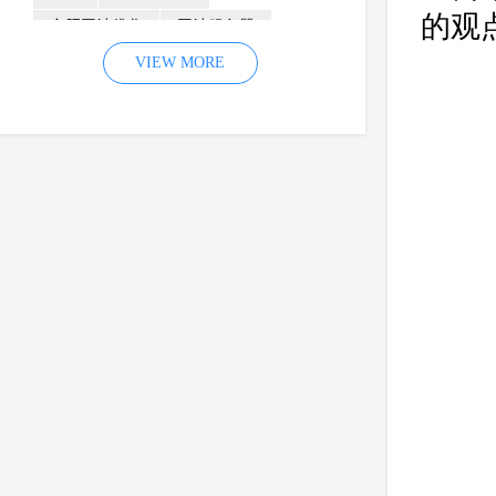
的观
合肥网站优化
网站服务器
内容
优化
VIEW MORE
网站降权
网站推广
材料
网络推广
企业网站建设
效果
页面
网络营销
因素
网络公司
网站流量
策略
友情链接
百度优化
网站收录
错误
网站seo
专业
关键词优化
手机
方面
搜索引擎优化
合肥网站制作
用户体验
企业网站优化
网站关键词
网站域名
网站制作
中国
合肥网站建设
网站转化率