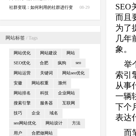
SE
社群变现：如何利用的社群进行变
08-29
而且
现盈利？
为了
几年
网站标签
/ Tags
象。
网站优化
网站建设
网站
举
seo
SEO优化
合肥
疯狗
索引
网站运营
关键词
网站seo优化
安徽
网站权重
滁州
从事
网站排名
科技
企业网站
一辆
搜索引擎
服务器
互联网
下个
技巧
企业
域名
表达
seo网站优化
网站设计
方法
而
用户
合肥做网站