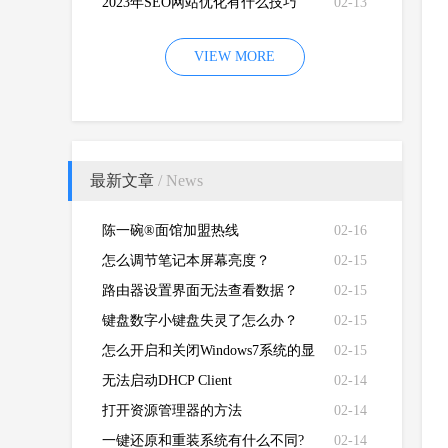
2023年SEO网站优化有什么技巧
02-13
VIEW MORE
最新文章
/ News
陈一碗®面馆加盟热线
02-16
怎么调节笔记本屏幕亮度？
02-15
路由器设置界面无法查看数据？
02-15
键盘数字小键盘失灵了怎么办？
02-15
怎么开启和关闭Windows7系统的显
02-15
卡硬件加速功能
无法启动DHCP Client
02-14
打开资源管理器的方法
02-14
一键还原和重装系统有什么不同?
02-14