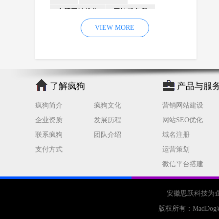
合肥网站优化
网站服务器
内容
优化
VIEW MORE
网站降权
网站推广
材料
网络推广
企业网站建设
效果
页面
网络营销
因素
网络公司
了解疯狗
产品与服
网站流量
策略
友情链接
疯狗简介
疯狗文化
营销网站建设
百度优化
网站收录
错误
企业资质
发展历程
网站SEO优化
网站seo
专业
关键词优化
联系疯狗
团队介绍
域名注册
手机
方面
搜索引擎优化
支付方式
运营策划
合肥网站制作
用户体验
微信平台搭建
企业网站优化
网站关键词
网站域名
网站制作
中国
安徽思跃科技为
合肥网站建设
网站转化率
版权所有：
MadDog