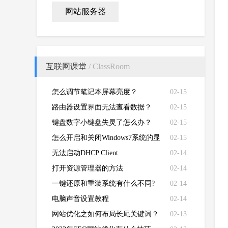
网站服务器
互联网课堂
/ ClassRoom
怎么调节笔记本屏幕亮度？
02-15
路由器设置界面无法查看数据？
02-15
键盘数字小键盘失灵了怎么办？
02-15
怎么开启和关闭Windows7系统的显
02-15
卡硬件加速功能
无法启动DHCP Client
02-14
打开资源管理器的方法
02-14
一键还原和重装系统有什么不同?
02-14
电脑声音设置教程
02-14
网站优化之如何布局长尾关键词？
02-13