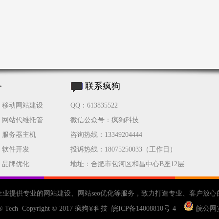
务
联系疯狗
移动网站建设
QQ：613835522
网站代维托管
微信公众号：疯狗科技
服务器主机
咨询热线：13349204444
软件开发
投诉热线：18075250033（工作日）
品牌优化
地址：合肥市包河区和昌中心B座12层
企业提供专业的
网站建设
、
网站seo优化
等服务，致力打造专业、客户放心
® Tech Copyright © 2017
疯狗®科技
皖ICP备14008810号-4
皖公网安备