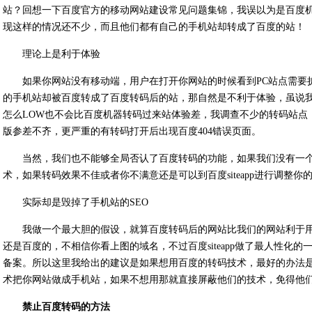
站？回想一下百度官方的移动网站建设常见问题集锦，我误以为是百度
现这样的情况还不少，而且他们都有自己的手机站却转成了百度的站！
理论上是利于体验
如果你网站没有移动端，用户在打开你网站的时候看到PC站点需要
的手机站却被百度转成了百度转码后的站，那自然是不利于体验，虽说
怎么LOW也不会比百度机器转码过来站体验差，我调查不少的转码站点
版参差不齐，更严重的有转码打开后出现百度404错误页面。
当然，我们也不能够全局否认了百度转码的功能，如果我们没有一
术，如果转码效果不佳或者你不满意还是可以到百度siteapp进行调整你
实际却是毁掉了手机站的SEO
我做一个最大胆的假设，就算百度转码后的网站比我们的网站利于用
还是百度的，不相信你看上图的域名，不过百度siteapp做了最人性化
备案。所以这里我给出的建议是如果想用百度的转码技术，最好的办法是自己
术把你网站做成手机站，如果不想用那就直接屏蔽他们的技术，免得他
禁止百度转码的方法