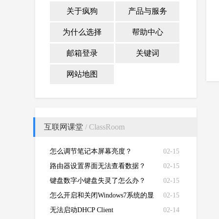
关于疯狗
产品与服务
为什么选择
帮助中心
邮箱登录
关键词
网站地图
互联网课堂
/ ClassRoom
怎么调节笔记本屏幕亮度？
02-15
路由器设置界面无法查看数据？
02-15
键盘数字小键盘失灵了怎么办？
02-15
怎么开启和关闭Windows7系统的显
02-15
卡硬件加速功能
无法启动DHCP Client
02-14