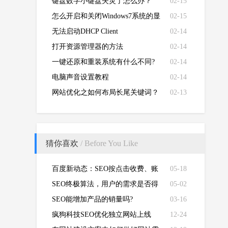
键盘数字小键盘失灵了怎么办？
02-15
怎么开启和关闭Windows7系统的显
02-15
卡硬件加速功能
无法启动DHCP Client
02-14
打开资源管理器的方法
02-14
一键还原和重装系统有什么不同?
02-14
电脑声音设置教程
02-14
网站优化之如何布局长尾关键词？
02-13
猜你喜欢
/ Before You Like
百度新动态：SEO按点击收费、账
05-18
号实名认证？
SEO终极算法，用户的需求是否得
05-02
到了满足？
SEO能增加产品的销量吗?
03-16
疯狗科技SEO优化独立网站上线
12-24