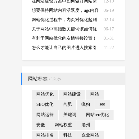
在网站建设方案中如何做好网站需
12-19
求分析？
想要保持网站内容活跃度，ugc内容
06-19
创建攻略必不可少
网站优化过程中，内页对优化起到
02-14
什么作用？
关于网站中高指数关键词该如何优
06-17
化？
有利于网站优化的友情链接设置！
01-31
怎么才能让自己的图片进入搜索引
11-22
擎的图片库中？
网站标签
/ Tags
网站优化
网站建设
网站
seo
SEO优化
合肥
疯狗
网站运营
关键词
网站seo优化
安徽
网站权重
滁州
网站排名
科技
企业网站