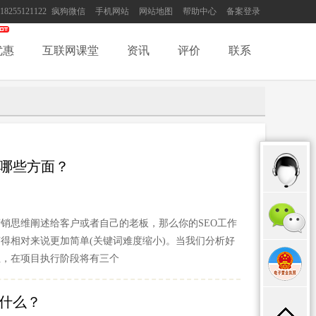
18255121122
疯狗微信
手机网站
网站地图
帮助中心
备案登录
优惠
互联网课堂
资讯
评价
联系
哪些方面？
销思维阐述给客户或者自己的老板，那么你的SEO工作
得相对来说更加简单(关键词难度缩小)。当我们分析好
位，在项目执行阶段将有三个
什么？