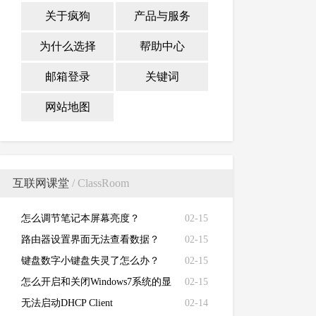
关于疯狗
产品与服务
为什么选择
帮助中心
邮箱登录
关键词
网站地图
互联网课堂
/ ClassRoom
怎么调节笔记本屏幕亮度？
02-15
路由器设置界面无法查看数据？
02-15
键盘数字小键盘失灵了怎么办？
02-15
怎么开启和关闭Windows7系统的显
02-15
卡硬件加速功能
无法启动DHCP Client
02-14