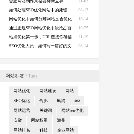
合肥网站制作风格要标新立异
11-03
如何处理SEO优化网站中的死链
08-13
接？
网站优化中如何分辨网站是否优化
10-14
过度？
通过正规SEO网站优化手段抢占百
10-25
度关键词排名！
站点优化第一步，URL链接你确信
11-19
做对了吗？
SEO优化人员，如何写一篇好的文
08-14
章？
网站标签
/ Tags
网站优化
网站建设
网站
seo
SEO优化
合肥
疯狗
网站运营
关键词
网站seo优化
安徽
网站权重
滁州
网站排名
科技
企业网站