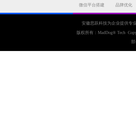
合肥网站制作
用户体验
微信平台搭建
品牌优化
企业网站优化
网站关键词
网站域名
网站制作
中国
安徽思跃科技为企业提供专
合肥网站建设
网站转化率
版权所有：
MadDog
® Tech Copy
公司
网站开发
网页设计
部
网站备案
电商
技术
原因
网页