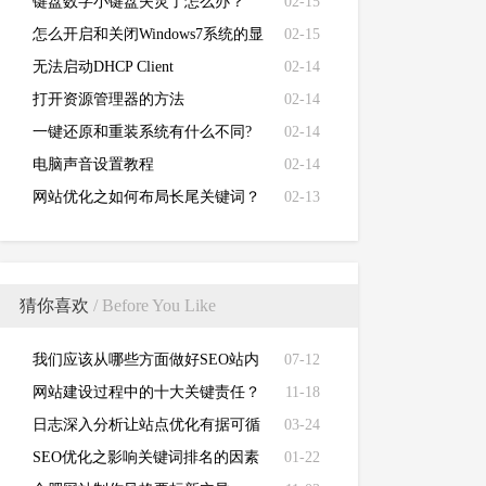
键盘数字小键盘失灵了怎么办？
02-15
怎么开启和关闭Windows7系统的显
02-15
卡硬件加速功能
无法启动DHCP Client
02-14
打开资源管理器的方法
02-14
一键还原和重装系统有什么不同?
02-14
电脑声音设置教程
02-14
网站优化之如何布局长尾关键词？
02-13
猜你喜欢
/ Before You Like
我们应该从哪些方面做好SEO站内
07-12
优化？
网站建设过程中的十大关键责任？
11-18
日志深入分析让站点优化有据可循
03-24
SEO优化之影响关键词排名的因素
01-22