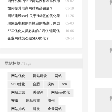
是百度指数的阻碍
为什么你的企业网站没有发挥作用
09-02
如何提升电商网站商品销量？
01-18
网站建设seo中关于H标签的优化策
11-26
略
现象级电视剧再掀追剧热潮，网剧
05-03
市场和电影市场表现较弱
SEO优化人员必备的几种关键词优
10-06
化工具
企业网站怎么做SEO优化？
09-14
网站标签
/ Tags
网站优化
网站建设
网站
seo
SEO优化
合肥
疯狗
网站运营
关键词
网站seo优化
安徽
网站权重
滁州
网站排名
科技
企业网站