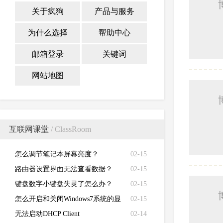
关于疯狗
产品与服务
为什么选择
帮助中心
邮箱登录
关键词
网站地图
互联网课堂
/ ClassRoom
怎么调节笔记本屏幕亮度？
02-15
路由器设置界面无法查看数据？
02-15
键盘数字小键盘失灵了怎么办？
02-15
怎么开启和关闭Windows7系统的显
02-15
卡硬件加速功能
无法启动DHCP Client
02-14