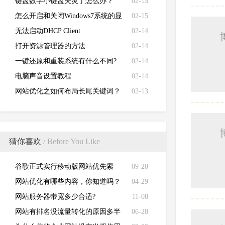
键盘数字小键盘失灵了怎么办？
02-15
怎么开启和关闭Windows7系统的显
02-15
卡硬件加速功能
无法启动DHCP Client
02-14
打开资源管理器的方法
02-14
一键还原和重装系统有什么不同?
02-14
电脑声音设置教程
02-14
网站优化之如何布局长尾关键词？
02-13
猜你喜欢
/ Before You Like
谷歌正式实行移动版网站优先索
09-28
引！
网站优化有哪些内容，你知道吗？
04-29
网站服务器带宽多少合适?
11-08
网站有排名没流量转化的原因多半
06-28